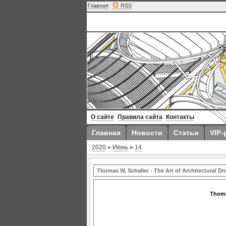
Главная
|
RSS
О сайте
Правила сайта
Контакты
Главная
Новости
Статьи
VIP-
2020
»
Июнь
»
14
Thomas W. Schaller - The Art of Architectural D
Thomas