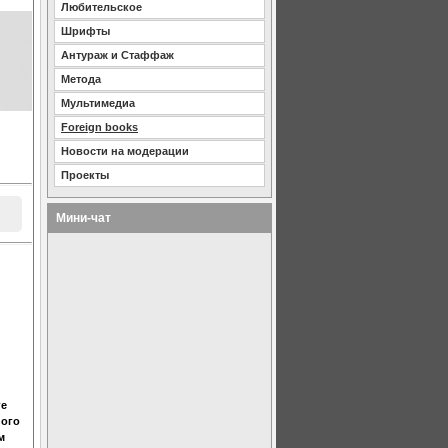
Любительское
Шрифты
Антураж и Стаффаж
Метода
Мультимедиа
Foreign books
Новости на модерации
Проекты
Мини-чат
ге
ного
м