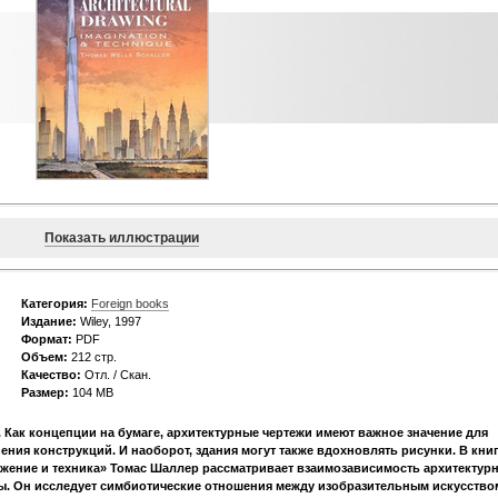
Показать иллюстрации
Категория:
Foreign books
Издание:
Wiley, 1997
Формат:
PDF
Объем:
212 стр.
Качество:
Отл. / Скан.
Размер:
104 МВ
. Как концепции на бумаге, архитектурные чертежи имеют важное значение для
ния конструкций. И наоборот, здания могут также вдохновлять рисунки. В кни
ажение и техника» Томас Шаллер рассматривает взаимозависимость архитектур
ды. Он исследует симбиотические отношения между изобразительным искусство