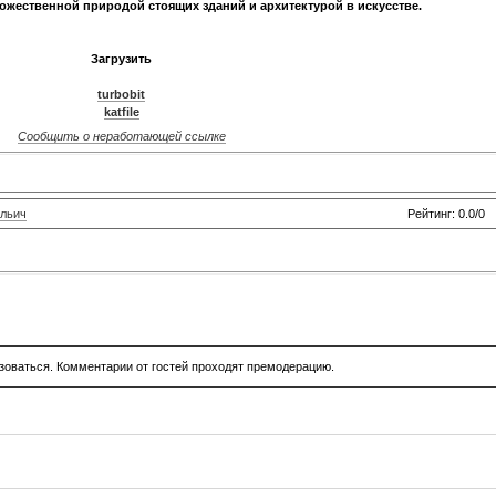
дожественной природой стоящих зданий и архитектурой в искусстве.
Загрузить
turbobit
katfile
Сообщить о неработающей ссылке
льич
Рейтинг: 0.0/0
зоваться. Комментарии от гостей проходят премодерацию.