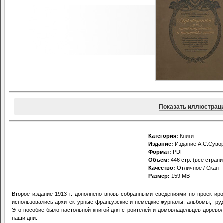
Показать иллюстрац
Категория:
Книги
Издание:
Издание А.С.Сувор
Формат:
PDF
Объем:
446 стр. (все стран
Качество:
Отличное / Скан
Размер:
159 MB
Второе издание 1913 г. дополнено вновь собранными сведениями по проектиро
использовались архитектурные французские и немецкие журналы, альбомы, труды
Это пособие было настольной книгой для строителей и домовладельцев доревол
наши дни.