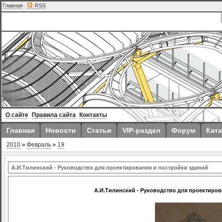
Главная
|
RSS
О сайте
Правила сайта
Контакты
Главная
Новости
Статьи
VIP-раздел
Форум
Ката
2010
»
Февраль
»
19
А.И.Тилинский - Руководство для проектирования и постройки зданий
А.И.Тилинский - Руководство для проектиров