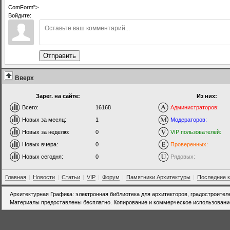
ComForm">
Войдите:
Отправить
Вверх
Зарег. на сайте:
Из них:
Всего:
16168
Администраторов:
Новых за месяц:
1
Модераторов:
Новых за неделю:
0
VIP пользователей:
Новых вчера:
0
Проверенных:
Новых сегодня:
0
Рядовых:
Главная
|
Новости
|
Статьи
|
VIP
|
Форум
|
Памятники Архитектуры
|
Последние 
Архитектурная Графика: электронная библиотека для архитекторов, градостроител
Материалы предоставлены бесплатно. Копирование и коммерческое использовани