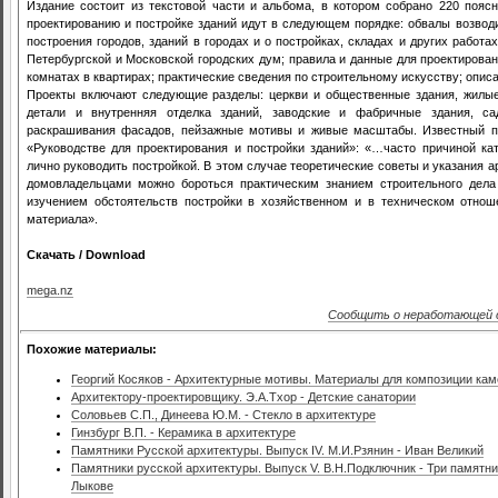
Издание состоит из текстовой части и альбома, в котором собрано 220 пояс
проектированию и постройке зданий идут в следующем порядке: обвалы возвод
построения городов, зданий в городах и о постройках, складах и других работа
Петербургской и Московской городских дум; правила и данные для проектирован
комнатах в квартирах; практические сведения по строительному искусству; описа
Проекты включают следующие разделы: церкви и общественные здания, жилые
детали и внутренняя отделка зданий, заводские и фабричные здания, са
раскрашивания фасадов, пейзажные мотивы и живые масштабы. Известный пе
«Руководстве для проектирования и постройки зданий»: «…часто причиной ка
лично руководить постройкой. В этом случае теоретические советы и указания а
домовладельцами можно бороться практическим знанием строительного дела
изучением обстоятельств постройки в хозяйственном и в техническом отнош
материала».
Скачать / Download
mega.nz
Сообщить о неработающей 
Похожие материалы:
Георгий Косяков - Архитектурные мотивы. Материалы для композиции ка
Архитектору-проектировщику. Э.А.Тхор - Детские санатории
Соловьев С.П., Динеева Ю.М. - Стекло в архитектуре
Гинзбург В.П. - Керамика в архитектуре
Памятники Русской архитектуры. Выпуск IV. М.И.Рзянин - Иван Великий
Памятники русской архитектуры. Выпуск V. В.Н.Подключник - Три памятника
Лыкове