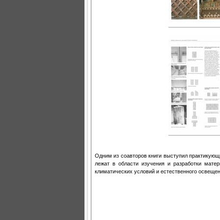
Одним из соавторов книги выступил практикующ
лежат в области изучения и разработки мате
климатических условий и естественного освещен