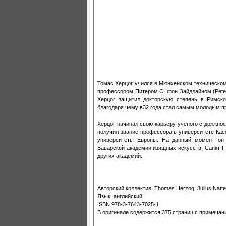
Томас Херцог учился в Мюнхенском техническом 
профессором Питером С. фон Зайдлайном (Peter C
Херцог защитил докторскую степень в Римско
благодаря чему в32 года стал самым молодым п
Херцог начинал свою карьеру ученого с должнос
получил звание профессора в университете Кас
университеты Европы. На данный момент он 
Баварской академии изящных искусств, Санкт-П
других академий.
Авторский коллектив: Thomas Herzog, Julius Nattere
Язык: английский
ISBN 978-3-7643-7025-1
В оригинале содержится 375 страниц с примечани