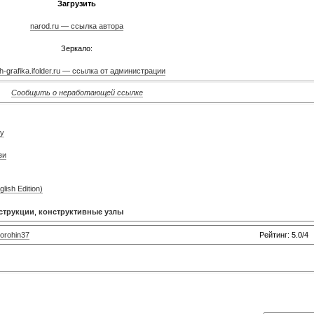
Загрузить
narod.ru — ссылка автора
Зеркало:
h-grafika.ifolder.ru — ссылка от администрации
Сообщить о неработающей ссылке
ly
зи
lish Edition)
струкции
,
конструктивные узлы
orohin37
Рейтинг: 5.0/4