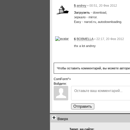
5
andrey
• 00:51, 20 Фев 2012
Загрузить
- download,
зеркало - mirror.
Easy - narod.ru, autodownloading.
6
BOBMELLA
• 22:17, 20 Фев 2012
thx a lot andrey
Чтобы оставить комментарий, вы можете автори
ComForm">
Войдите:
Отправить
Вверх
Зарег. на сайте: