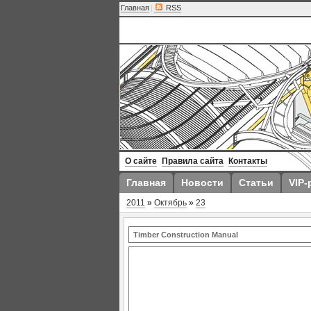
Главная
|
RSS
О сайте
Правила сайта
Контакты
Главная
Новости
Статьи
VIP-
2011
»
Октябрь
»
23
Timber Construction Manual