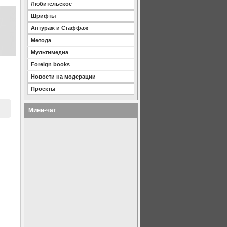
Любительское
Шрифты
Антураж и Стаффаж
Метода
Мультимедиа
Foreign books
Новости на модерации
Проекты
Мини-чат