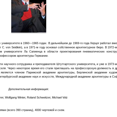
университете в 1960—1965 годах. В дальнейшем до 1969-го года Херцог работал вме
. von Seidlein), а в 1971-м году основал собственное архитектурное бюро. В 1972-м
м университете Ла Сапиенца в области проектирования пневматических констру
рофессором архитектуры Германии.
ти научного сотрудника и преподавателя Штутгартского университета, и уже в 1973-м
селя. Через некоторое время его стали приглашать на профессорскую должность в д
является членом Парижской академии архитектуры, Берлинской академии худож
етербургской академии наук и искусств, Международной академии архитектуры в Со
Дополнительная информация:
r, Wolfgang Winter, Roland Schweitzer, Michael Volz
ями (всего 390 страниц), 4000 чертежей и схем.