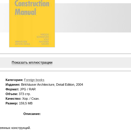
Показать иллюстрации
Категория:
Foreign books
Издание:
Birkhäuser Architecture, Detail Edition, 2004
Формат:
JPG / RAR
Объем:
373 стр.
Качество:
Хор. / Скан.
Размер:
159,5 MB
Описание:
вянных конструкций.