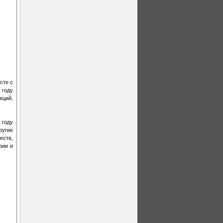
сте с
 году
кций,
 году
ругие
еств,
фии и