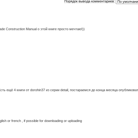
Порядок вывода комментариев:
ade Construction Manual о этой книге просто мечтаю!))
ть ещё 4 книги от dorohin37 из серии detail, постараемся до конца месяца опубликова
lish or french , if possible for downloading or uploading