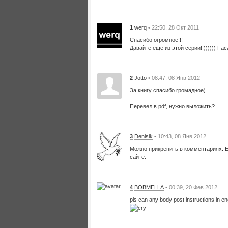
1
werq
• 22:50, 28 Окт 2011
Спасибо огромное!!!
Давайте еще из этой серии!!)))))) Fac
2
Jotto
• 08:47, 08 Янв 2012
За книгу спасибо громадное).
Перевел в pdf, нужно выложить?
3
Denisik
• 10:43, 08 Янв 2012
Можно прикрепить в комментариях. Ес
сайте.
4
BOBMELLA
• 00:39, 20 Фев 2012
pls can any body post instructions in eng