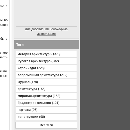
кже с
ны во
ревен
Для добавления необходима
авторизация
ьбы с
Теги
аткое
История архитектуры
(373)
часть
Русская архитектура
(282)
Стройиздат
(228)
кций.
современная архитектура
(212)
енных
журнал
(179)
архитектура
(153)
мировая архитектура
(152)
Градостроительство
(121)
чертежи
(97)
конструкции
(90)
Все теги