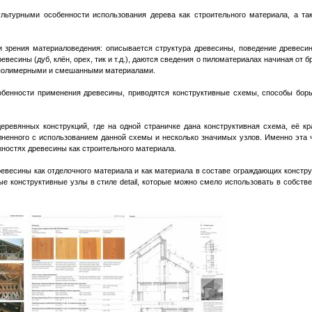
ультурными особенности использования дерева как строительного материала, а та
и зрения материаловедения: описывается структура древесины, поведение древеси
весины (дуб, клён, орех, тик и т.д.), даются сведения о пиломатериалах начиная от б
, полимерными и смешанными материалами.
обенности применения древесины, приводятся конструктивные схемы, способы бор
деревянных конструкций, где на одной страничке дана конструктивная схема, её кр
лненного с использованием данной схемы и несколько значимых узлов. Именно эта 
жностях древесины как строительного материала.
евесины как отделочного материала и как материала в составе ограждающих констру
 конструктивные узлы в стиле detail, которые можно смело использовать в собств