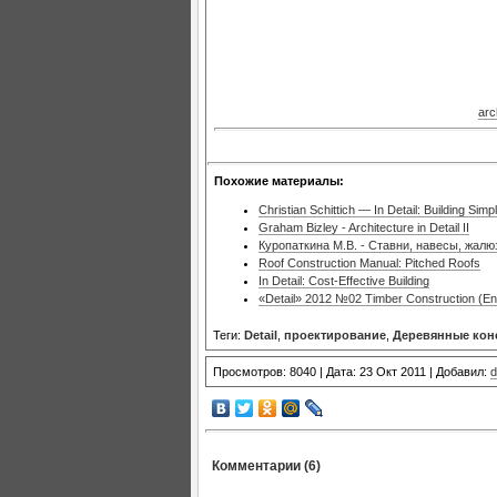
arc
Похожие материалы:
Christian Schittich — In Detail: Building Simp
Graham Bizley - Architecture in Detail II
Куропаткина М.В. - Ставни, навесы, жалю
Roof Construction Manual: Pitched Roofs
In Detail: Cost-Effective Building
«Detail» 2012 №02 Timber Construction (Eng
Теги:
Detail
,
проектирование
,
Деревянные кон
Просмотров: 8040 | Дата: 23 Окт 2011 | Добавил:
d
Комментарии (6)