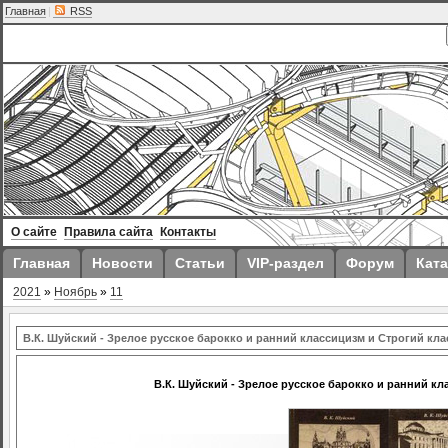
Главная
|
RSS
О сайте
Правила сайта
Контакты
Главная
Новости
Статьи
VIP-раздел
Форум
Ката
2021
»
Ноябрь
»
11
В.К. Шуйский - Зрелое русское барокко и ранний классицизм и Строгий кл
В.К. Шуйский - Зрелое русское барокко и ранний к