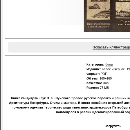
Показать иллюстрац
Категория:
Книги
Издание:
Белое и черное, 1
Формат:
PDF
Объем:
160+160
Качество:
Хор.
Размер:
77 МВ
Книга кандидата наук В. К. Шуйского Зрелое русское барокко и ранний
Архитектура Петербурга. Стили и мастера. В свете новейших открытий а
по-новому оценить творчество ряда известных архитекторов Петербурга с
воплощался в реалии идеализированный об
Загрузить