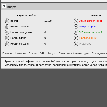
Вверх
Зарег. на сайте:
Из них:
Всего:
16168
Администраторов:
Новых за месяц:
1
Модераторов:
Новых за неделю:
0
VIP пользователей:
Новых вчера:
0
Проверенных:
Новых сегодня:
0
Рядовых:
Главная
|
Новости
|
Статьи
|
VIP
|
Форум
|
Памятники Архитектуры
|
Последние 
Архитектурная Графика: электронная библиотека для архитекторов, градостроител
Материалы предоставлены бесплатно. Копирование и коммерческое использовани