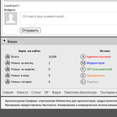
ComForm">
Войдите:
Отправить
Вверх
Зарег. на сайте:
Из них:
Всего:
16168
Администраторов:
Новых за месяц:
1
Модераторов:
Новых за неделю:
0
VIP пользователей:
Новых вчера:
0
Проверенных:
Новых сегодня:
0
Рядовых:
Главная
|
Новости
|
Статьи
|
VIP
|
Форум
|
Памятники Архитектуры
|
Последние 
Архитектурная Графика: электронная библиотека для архитекторов, градостроител
Материалы предоставлены бесплатно. Копирование и коммерческое использовани