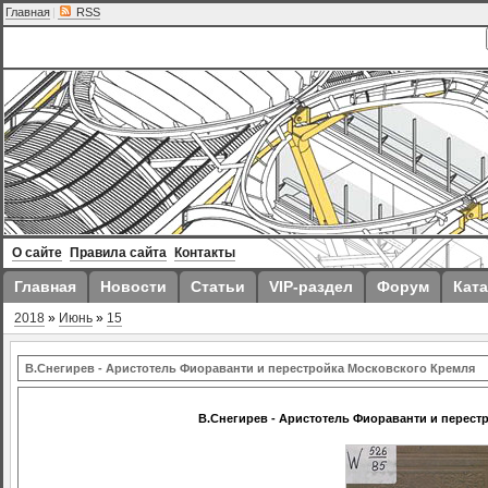
Главная
|
RSS
О сайте
Правила сайта
Контакты
Главная
Новости
Статьи
VIP-раздел
Форум
Ката
2018
»
Июнь
»
15
В.Снегирев - Аристотель Фиораванти и перестройка Московского Кремля
В.Снегирев - Аристотель Фиораванти и перест