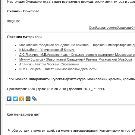
Настоящая биография охватывает все важные периоды жизни архитектора и соде
Скачать / Download
mega.nz
Сообщить о неработающей 
Похожие материалы:
Московское городское объединение архивов - Царские и императорские д
К.Михайлов - Уничтоженный Кремль
Д.С.Лихачев, М.В.Алпатов и др. - Художественные памятники Московског
Мунин-Золотов - Живописный Священный Кремль Московский (Альбом)
А.Янчук - Театры Москвы. Справочник
И.М.Снегирев - Памятники московской древности
Теги:
москва
,
Фиораванти
,
Русская архитектура
,
московский кремль
,
кремль
Просмотров: 1330 | Дата: 15 Июн 2018 | Добавил:
HOT_PEPPER
Комментариев нет
Чтобы оставить комментарий, вы можете авторизоваться. Комментарии от госте