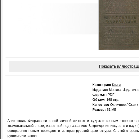
Показать иллюстрац
Категория:
Книги
Издание:
Москва, Издательс
Формат:
PDF
Объем:
168 стр.
Качество:
Отличное / Скан 
Размер:
51 MB
Аристотель Фиораванти своей личной жизнью и художественным творчество
знаменательной эпохи, известной под названием Возрождения искусств и наук (
совершенно новым периодом в истории русской архитектуры. С этой сторон
русского читателя.