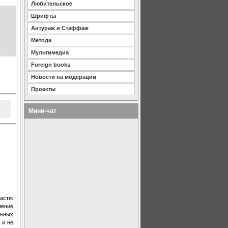
Любительское
Шрифты
Антураж и Стаффаж
Метода
Мультимедиа
Foreign books
Новости на модерации
Проекты
Мини-чат
асти:
ление
льных
 и не