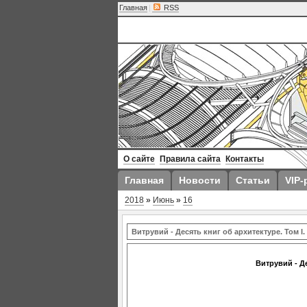
Главная
|
RSS
О сайте
Правила сайта
Контакты
Главная
Новости
Статьи
VIP-
2018
»
Июнь
»
16
Витрувий - Десять книг об архитектуре. Том I. 
Витрувий - Де