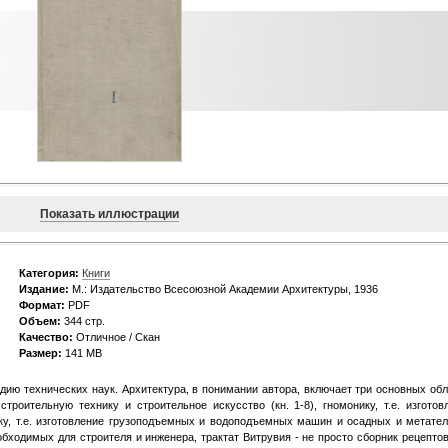
Показать иллюстрации
Категория:
Книги
Издание:
М.: Издательство Всесоюзной Академии Архитектуры, 1936
Формат:
PDF
Объем:
344 стр.
Качество:
Отличное / Скан
Размер:
141 MB
дию технических наук. Архитектура, в понимании автора, включает три основных обл
строительную технику и строительное искусство (кн. 1-8), гномонику, т.е. изготов
ку, т.е. изготовление грузоподъемных и водоподъемных машин и осадных и метате
обходимых для строителя и инженера, трактат Витрувия - не просто сборник рецептов