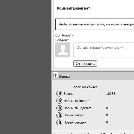
Комментариев нет
Чтобы оставить комментарий, вы можете автори
ComForm">
Войдите:
Отправить
Вверх
Зарег. на сайте:
Всего:
16168
Новых за месяц:
1
Новых за неделю:
0
Новых вчера:
0
Новых сегодня:
0