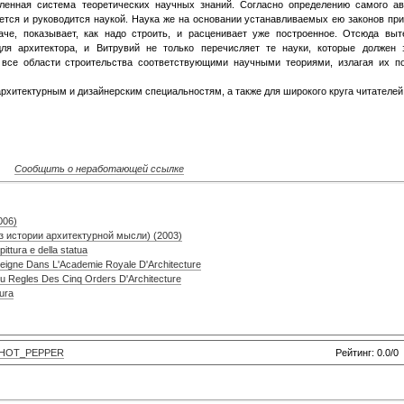
еленная система теоретических научных знаний. Согласно определению самого ав
яется и руководится наукой. Наука же на основании устанавливаемых ею законов пр
аче, показывает, как надо строить, и расценивает уже построенное. Отсюда выт
для архитектора, и Витрувий не только перечисляет те науки, которые должен 
 все области строительства соответствующими научными теориями, излагая их п
рхитектурным и дизайнерским специальностям, а также для широкого круга читателей
Сообщить о неработающей ссылке
006)
Из истории архитектурной мысли) (2003)
 pittura e della statua
seigne Dans L'Academie Royale D'Architecture
Ou Regles Des Cinq Orders D'Architecture
tura
HOT_PEPPER
Рейтинг: 0.0/0