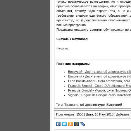
только практическое руководство, но и опред
практика основывается на теории, опыт провер
объясняет, почему надо строить так, а не ин
требование энциклопедического образования 
архитектор, но и действительно обосновывает
весьма пространно.
Предназначена для студентов, обучающихся по а
Скачать / Download
mega.nz
Похожие материалы:
Витрувий - Десять книг об архитектуре (2
Витрувий - Десять книг об архитектуре (
Leon Batista Alberti - Della architettura, della
Francois Blondel - Cours D'Architecture En
Francois Blondel - Vignola. Livre Nouveau 
Vignola - Regola delli cinque ordini d'architet
Теги:
Трактаты об архитектуре
,
Витрувий
Просмотров: 1556 | Дата: 16 Июн 2018 | Добавил: