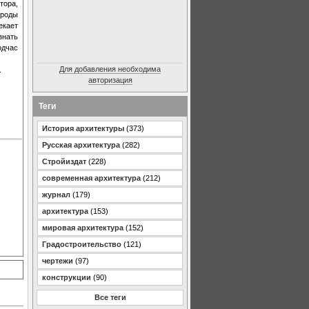
тора,
ироды
екает
знать
одчас
Для добавления необходима
.
авторизация
Теги
История архитектуры
(373)
Русская архитектура
(282)
Стройиздат
(228)
современная архитектура
(212)
журнал
(179)
архитектура
(153)
мировая архитектура
(152)
Градостроительство
(121)
чертежи
(97)
конструкции
(90)
Все теги