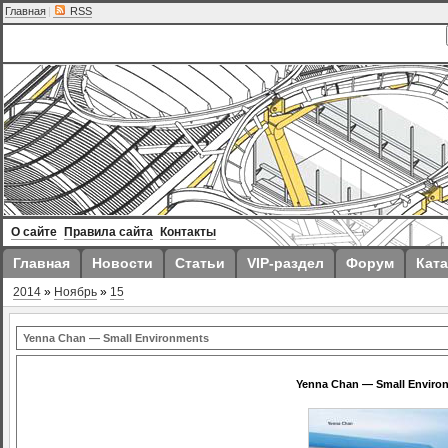
Главная
|
RSS
О сайте
Правила сайта
Контакты
Главная
Новости
Статьи
VIP-раздел
Форум
Ката
2014
»
Ноябрь
»
15
Yenna Chan — Small Environments
Yenna Chan — Small Enviro