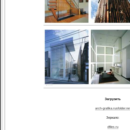
Загрузить
arch-grafika.rusfolder.ne
Зеркало:
dfiles.ru