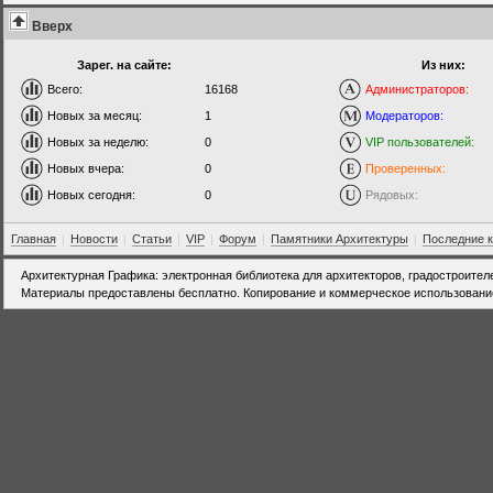
Вверх
Зарег. на сайте:
Из них:
Всего:
16168
Администраторов:
Новых за месяц:
1
Модераторов:
Новых за неделю:
0
VIP пользователей:
Новых вчера:
0
Проверенных:
Новых сегодня:
0
Рядовых:
Главная
|
Новости
|
Статьи
|
VIP
|
Форум
|
Памятники Архитектуры
|
Последние 
Архитектурная Графика: электронная библиотека для архитекторов, градостроител
Материалы предоставлены бесплатно. Копирование и коммерческое использовани