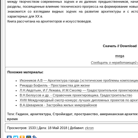
между творчеством современных зодчих и их далеких предшественников, начи
разделы, посвященные влиянию технического прогресса на формирование новых 
знакомится со взглядами видных зодчих на развитие архитектуры и с ист
характерных для ХХ в.
Книга рассчитана на архитекторов и искусствоведов.
Скачать // Download
mega
Сообщить о неработающей 
Похожие материалы:
Иконников А.В — Архитектура города (эстетические проблемы композици
Рикардо Бофилль - Пространства для жизни
Л.Н.Авдотьин, И.Г.Лежава, И.М.Смоляр — Градостроительное проектиров
В.Н.Белоусов и др. - Справочник проектировщика. Градостроительство
XVIII Международный смотр-конкурс лучших дипломных проектов по архит
В.А.Шквариков - Застройка жилых микрорайонов
Теги:
Гидион
,
архитектура
,
Стройиздат
,
пространство
,
американская архитек
время
Просмотров: 1533 | Дата: 18 Май 2018 | Добавил:
zkron