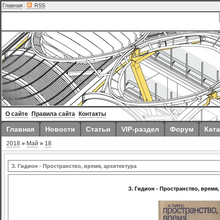
Главная
|
RSS
О сайте
Правила сайта
Контакты
Главная
Новости
Статьи
VIP-раздел
Форум
Ката
2018
»
Май
»
18
З. Гидион - Пространство, время, архитектура
З. Гидион - Пространство, время,