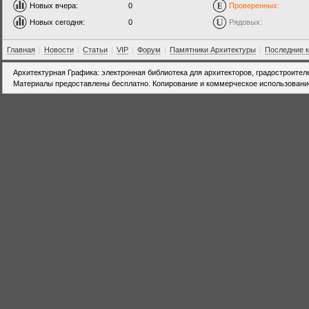
Новых вчера:
0
Проверенных:
Новых сегодня:
0
Рядовых:
Главная
|
Новости
|
Статьи
|
VIP
|
Форум
|
Памятники Архитектуры
|
Последние 
Архитектурная Графика: электронная библиотека для архитекторов, градостроител
Материалы предоставлены бесплатно. Копирование и коммерческое использовани