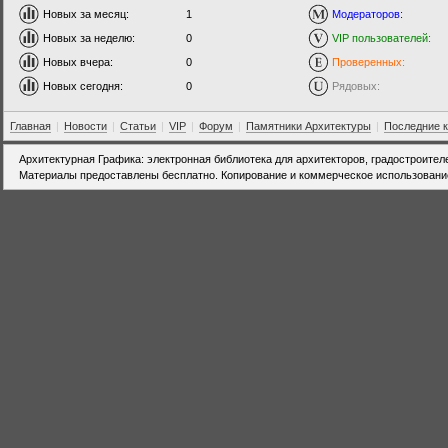
Новых за месяц:
1
Модераторов:
Новых за неделю:
0
VIP пользователей:
Новых вчера:
0
Проверенных:
Новых сегодня:
0
Рядовых:
Главная
|
Новости
|
Статьи
|
VIP
|
Форум
|
Памятники Архитектуры
|
Последние 
Архитектурная Графика: электронная библиотека для архитекторов, градостроител
Материалы предоставлены бесплатно. Копирование и коммерческое использовани