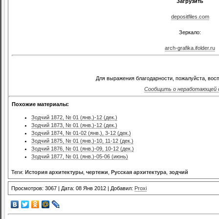
Загрузить
depositfiles.com
Зеркало:
arch-grafika.ifolder.ru
Для выражения благодарности, пожалуйста, восп
Сообщить о неработающей 
Похожие материалы:
Зодчий 1872, № 01 (янв.)-12 (дек.)
Зодчий 1873, № 01 (янв.)-12 (дек.)
Зодчий 1874, № 01-02 (янв.), 3-12 (дек.)
Зодчий 1875, № 01 (янв.)-10, 11-12 (дек.)
Зодчий 1876, № 01 (янв.)-09, 10-12 (дек.)
Зодчий 1877, № 01 (янв.)-05-06 (июнь)
Теги:
История архитектуры
,
чертежи
,
Русская архитектура
,
зодчий
Просмотров: 3067 | Дата: 08 Янв 2012 | Добавил:
Proxi