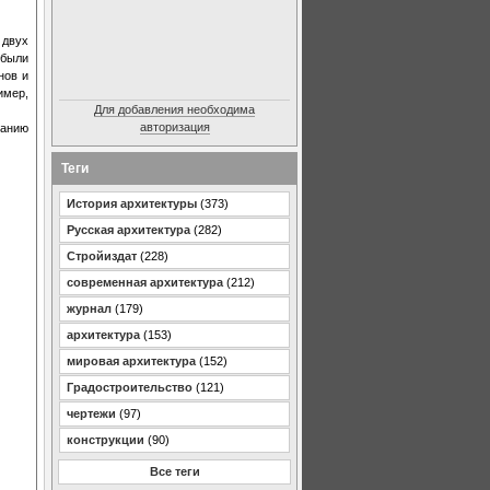
 двух
 были
нов и
имер,
Для добавления необходима
авторизация
ванию
Теги
История архитектуры
(373)
Русская архитектура
(282)
Стройиздат
(228)
современная архитектура
(212)
журнал
(179)
архитектура
(153)
мировая архитектура
(152)
Градостроительство
(121)
чертежи
(97)
конструкции
(90)
Все теги