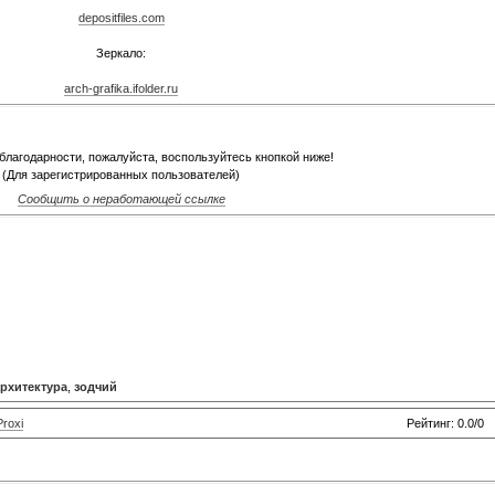
depositfiles.com
Зеркало:
arch-grafika.ifolder.ru
благодарности, пожалуйста, воспользуйтесь кнопкой ниже!
(Для зарегистрированных пользователей)
Сообщить о неработающей ссылке
архитектура
,
зодчий
Proxi
Рейтинг: 0.0/0