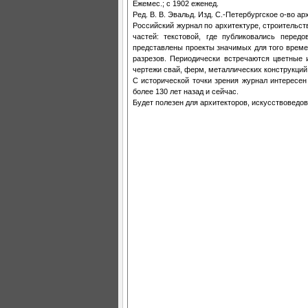
Ежемес.; с 1902 еженед.
Ред. В. В. Эвальд. Изд. С.-Петербургское о-во ар
Российский журнал по архитектуре, строительст
частей: текстовой, где публиковались перед
представлены проекты значимых для того времен
разрезов. Периодически встречаются цветные 
чертежи свай, ферм, металлических конструкций
С исторической точки зрения журнал интересен
более 130 лет назад и сейчас.
Будет полезен для архитекторов, искусствоведов