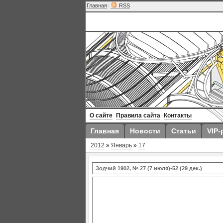
Главная
|
RSS
О сайте
Правила сайта
Контакты
Главная
Новости
Статьи
VIP-
2012
»
Январь
»
17
Зодчий 1902, № 27 (7 июля)-52 (29 дек.)