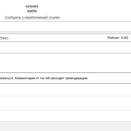
turbobit
katfile
Сообщить о неработающей ссылке
Ильич
Рейтинг: 0.0/0
зоваться. Комментарии от гостей проходят премодерацию.