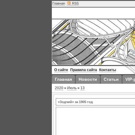
Главная
|
RSS
О сайте
Правила сайта
Контакты
Главная
Новости
Статьи
VIP-
2020
»
Июль
»
13
«Зодчий» за 1905 год