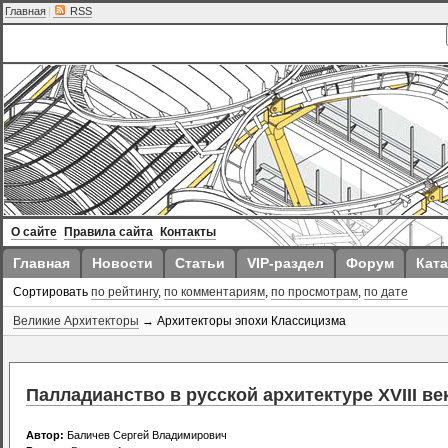
Главная
|
RSS
О сайте
Правила сайта
Контакты
Главная
Новости
Статьи
VIP-раздел
Форум
Ката
Сортировать
по рейтингу
,
по комментариям
,
по просмотрам
,
по дате
Великие Архитекторы
→ Архитекторы эпохи Классицизма
Палладианство в русской архитектуре XVIII век
Автор:
Баличев Сергей Владимирович