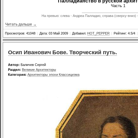
Палладианство в русской архите
Часть 1
____________________
На превью: слева - Андреа Палладио, справа (сверху-вниз) -
Читать дальше →
Просмотров: 41048
|
Дата: 03 Май 2009
|
Добавил:
HOT_PEPPER
|
Рейтинг: 4.5/4
|
Осип Иванович Бове. Творческий путь.
Автор:
Баличев Сергей
Раздел:
Великие Архитекторы
Категория:
Архитекторы эпохи Классицизма