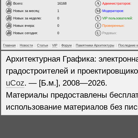
Всего:
16168
Администраторов:
Новых за месяц:
1
Модераторов:
Новых за неделю:
0
VIP пользователей:
Новых вчера:
0
Проверенных:
Новых сегодня:
0
Рядовых:
Главная
|
Новости
|
Статьи
|
VIP
|
Форум
|
Памятники Архитектуры
|
Последние 
Архитектурная Графика: электронн
градостроителей и проектировщико
uCoz
. — [Б.м.], 2008—2026.
Материалы предоставлены бесплат
использование материалов без пис