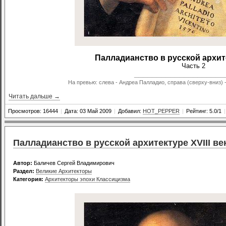
Палладианство в русской архите
Часть 2
____________________
На превью: слева - Андреа Палладио, справа (сверху-вниз) -
Читать дальше →
Просмотров: 16444
|
Дата: 03 Май 2009
|
Добавил:
HOT_PEPPER
|
Рейтинг: 5.0/1
|
Палладианство в русской архитектуре XVIII век
Автор:
Баличев Сергей Владимирович
Раздел:
Великие Архитекторы
Категория:
Архитекторы эпохи Классицизма