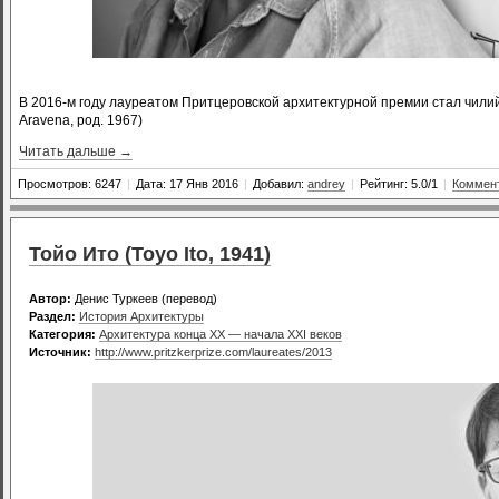
В 2016-м году лауреатом Притцеровской архитектурной премии стал чилий
Aravena, род. 1967)
Читать дальше →
Просмотров: 6247
|
Дата: 17 Янв 2016
|
Добавил:
andrey
|
Рейтинг: 5.0/1
|
Коммент
Тойо Ито (Toyo Ito, 1941)
Автор:
Денис Туркеев (перевод)
Раздел:
История Архитектуры
Категория:
Архитектура конца XX — начала XXI веков
Источник:
http://www.pritzkerprize.com/laureates/2013