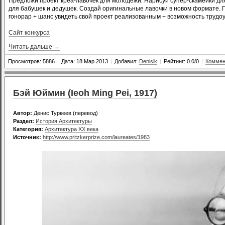
Предложи проект креа-лавочек для молодежи. Нарисуй супер-скамейки д
для бабушек и дедушек. Создай оригинальные лавочки в новом формате. 
гонорар + шанс увидеть свой проект реализованным + возможность трудоу
Сайт конкурса
Читать дальше →
Просмотров: 5886
|
Дата: 18 Мар 2013
|
Добавил:
Denisik
|
Рейтинг: 0.0/0
|
Коммен
Бэй Юймин (Ieoh Ming Pei, 1917)
Автор:
Денис Туркеев (перевод)
Раздел:
История Архитектуры
Категория:
Архитектура XX века
Источник:
http://www.pritzkerprize.com/laureates/1983