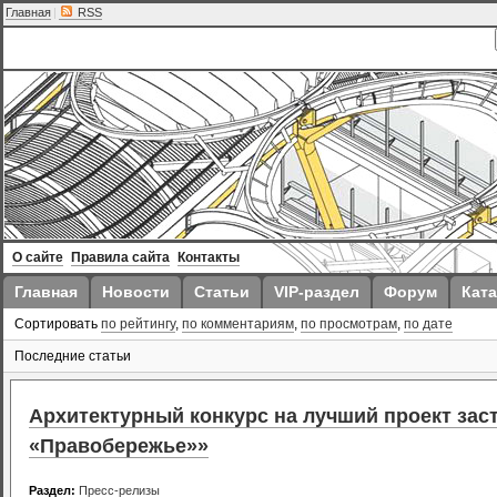
Главная
|
RSS
О сайте
Правила сайта
Контакты
Главная
Новости
Статьи
VIP-раздел
Форум
Ката
Сортировать
по рейтингу
,
по комментариям
,
по просмотрам
,
по дате
Последние статьи
Архитектурный конкурс на лучший проект зас
«Правобережье»»
Раздел:
Пресс-релизы