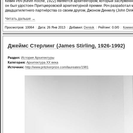
Кевин Роч (Kevin Roche, 1922) является архитектором, который заслуженн
он был удостоен Притцкеровской архитектурной премии. Роч разработал м
двадцатилетнего партнёрства со своим другом, Джоном Динкелу (John Dink
Читать дальше →
Просмотров: 10064
|
Дата: 26 Янв 2013
|
Добавил:
Denisik
|
Рейтинг: 0.0/0
|
Комме
Джеймс Стерлинг (James Stirling, 1926-1992)
Раздел:
История Архитектуры
Категория:
Архитектура XX века
Источник:
http://www.pritzkerprize.com/laureates/1981