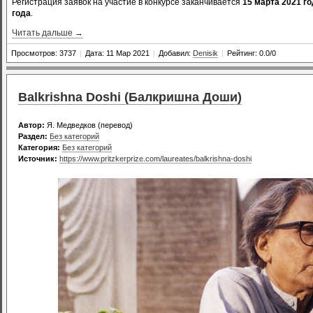
Регистрация заявок на участие в конкурсе заканчивается
15 марта 2021 г
года
.
Читать дальше →
Просмотров: 3737
|
Дата: 11 Мар 2021
|
Добавил:
Denisik
|
Рейтинг: 0.0/0
Balkrishna Doshi (Балкришна Доши)
Автор:
Я. Медведков (перевод)
Раздел:
Без категорий
Категория:
Без категорий
Источник:
https://www.pritzkerprize.com/laureates/balkrishna-doshi