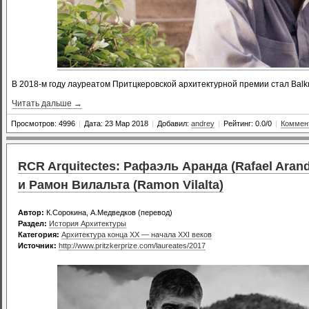
В 2018-м году лауреатом Притцкеровской архитектурной премии стал Balk
Читать дальше →
Просмотров: 4996
|
Дата: 23 Мар 2018
|
Добавил:
andrey
|
Рейтинг: 0.0/0
|
Коммент
RCR Arquitectes: Рафаэль Аранда (Rafael Aran
и Рамон Вилальта (Ramon Vilalta)
Автор:
К.Сорокина, А.Медведков (перевод)
Раздел:
История Архитектуры
Категория:
Архитектура конца XX — начала XXI веков
Источник:
http://www.pritzkerprize.com/laureates/2017