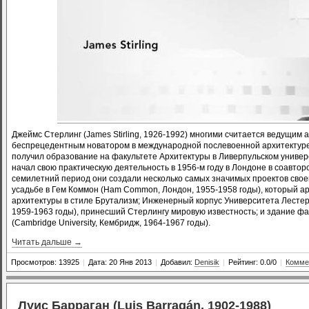
Джеймс Стерлинг (James Stirling, 1926-1992) многими считается ведущим
беспрецедентным новатором в международной послевоенной архитектуре. 
получил образование на факультете Архитектуры в Ливерпульском университет
начал свою практическую деятельность в 1956-м году в Лондоне в соавтор
семилетний период они создали несколько самых значимых проектов своег
усадьбе в Гем Коммон (Ham Common, Лондон, 1955-1958 годы), который а
архитектуры в стиле Брутализм; Инженерный корпус Университета Лестера (
1959-1963 годы), принесший Стерлингу мировую известность; и здание ф
(Cambridge University, Кембридж, 1964-1967 годы).
Читать дальше →
Просмотров: 13925
|
Дата: 20 Янв 2013
|
Добавил:
Denisik
|
Рейтинг: 0.0/0
|
Комме
Луис Барраган (Luis Barragán, 1902-1988)