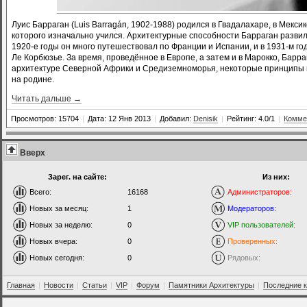
Луис Барраган (Luis Barragán, 1902-1988) родился в Гвадалахаре, в Мекси
которого изначально учился. Архитектурные способности Барраган развил 
1920-е годы он много путешествовал по Франции и Испании, и в 1931-м год
Ле Корбюзье. За время, проведённое в Европе, а затем и в Марокко, Барр
архитектуре Северной Африки и Средиземноморья, некоторые принципы к
на родине.
Читать дальше →
Просмотров: 15704
|
Дата: 12 Янв 2013
|
Добавил:
Denisik
|
Рейтинг: 4.0/1
|
Комме
Вверх
Зарег. на сайте:
Из них:
Всего:
16168
Администраторов:
Новых за месяц:
1
Модераторов:
Новых за неделю:
0
VIP пользователей:
Новых вчера:
0
Проверенных:
Новых сегодня:
0
Рядовых:
Главная
|
Новости
|
Статьи
|
VIP
|
Форум
|
Памятники Архитектуры
|
Последние 