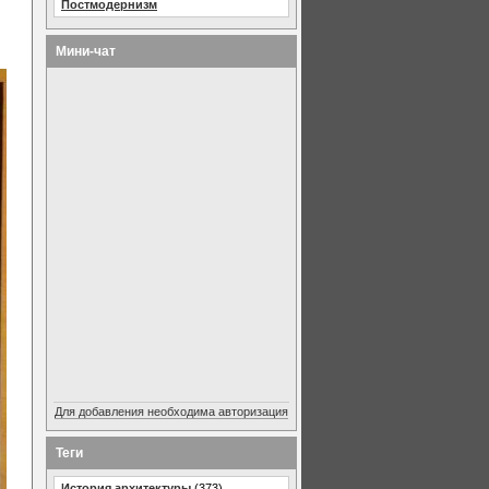
Постмодернизм
Мини-чат
Для добавления необходима авторизация
Теги
История архитектуры
(373)