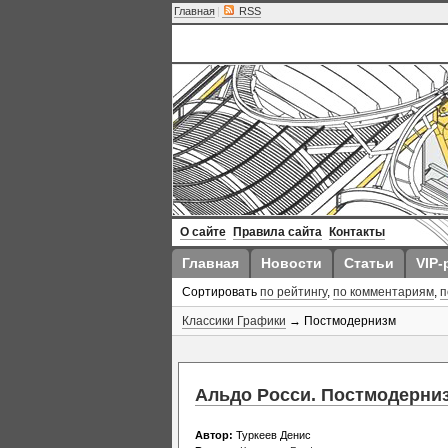
Главная
|
RSS
О сайте
Правила сайта
Контакты
Главная
Новости
Статьи
VIP-
Сортировать
по рейтингу
,
по комментариям
,
п
Классики Графики
→ Постмодернизм
Альдо Росси. Постмодерниз
Автор:
Туркеев Денис