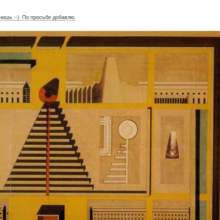
мнишь :-). По просьбе добавлю.