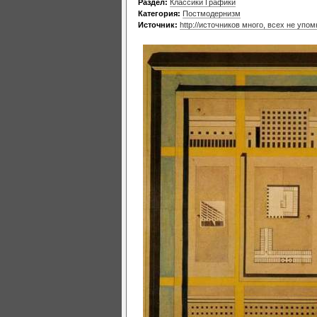
Раздел:
Классики Графики
Категория:
Постмодернизм
Источник:
http://источников много, всех не упо