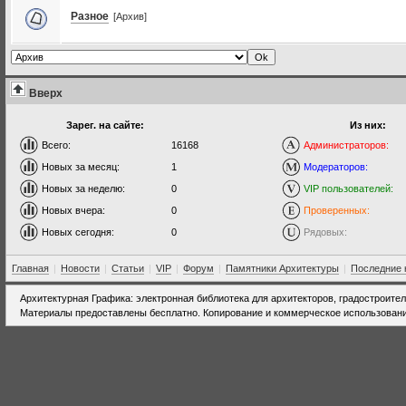
Разное
[Архив]
Вверх
Зарег. на сайте:
Из них:
Всего:
16168
Администраторов:
Новых за месяц:
1
Модераторов:
Новых за неделю:
0
VIP пользователей:
Новых вчера:
0
Проверенных:
Новых сегодня:
0
Рядовых:
Главная
|
Новости
|
Статьи
|
VIP
|
Форум
|
Памятники Архитектуры
|
Последние 
Архитектурная Графика: электронная библиотека для архитекторов, градостроите
Материалы предоставлены бесплатно. Копирование и коммерческое использовани