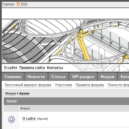
Главная
|
RSS
О сайте
Правила сайта
Контакты
Главная
Новости
Статьи
VIP-раздел
Форум
Кат
Ленточный вариант форума
|
Участники
|
Правила форума
|
Поиск по фо
Форум
»
Архив
Архив
Форум
О сайте
[Архив]