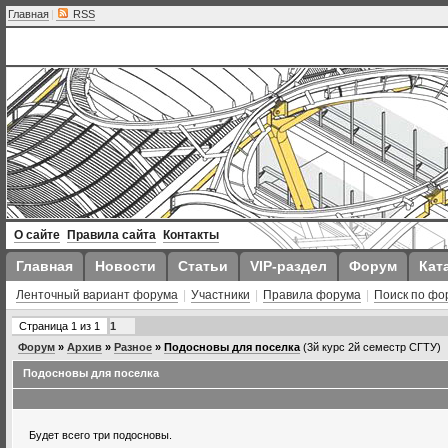
Главная
|
RSS
О сайте
Правила сайта
Контакты
Главная
Новости
Статьи
VIP-раздел
Форум
Кат
Ленточный вариант форума
|
Участники
|
Правила форума
|
Поиск по фо
Страница
1
из
1
1
Форум
»
Архив
»
Разное
»
Подосновы для поселка
(3й курс 2й семестр СГТУ)
Подосновы для поселка
Будет всего три подосновы.