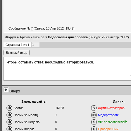
Сообщение №
7
(Среда, 18 Апр 2012, 19:42)
Форум
»
Архив
»
Разное
»
Подосновы для поселка
(3й курс 2й семестр СГТУ)
Страница
1
из
1
1
Чтобы оставить ответ, необходимо авторизоваться.
Вверх
Зарег. на сайте:
Из них:
Всего:
16168
Администраторов:
Новых за месяц:
1
Модераторов:
Новых за неделю:
0
VIP пользователей:
Новых вчера:
0
Проверенных: