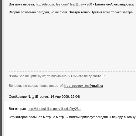
Вот пока первая:
http://depositfiles.com/files/11gywxy60
- Багаевка-Александровка
Вторая возможно сегодня, но не факт. Завтра точно. Третья тоже только завтра.
"Если Вас не критикуют, то возможно Вы ничего не делаете..."
Вопросы по оформлению новостей
hot_pepper_bs@mail.ru
Сообщение №
1
(Вторник, 14 Апр 2009, 19:04)
Вот вторая:
http://depositfiles.com/files/iq2ky23ct
Это которая большая метр на метр. С Волгой принесут сегодня, к вечеру выложу