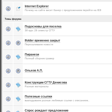
Internet Explorer
Почему на сайте висит банер с предложением перейти на IE8
Темы форума
Подосновы для поселка
3й курс 2й семестр СГТУ
Ifolder временно закрыт
Перезаливаем новости
Пиранези
Полный сборник гравюр
Ольхов А.П.
Конструкции СГТУ Денисова
Разные материалы
Полезные ссылки
выкладываем разные любимые ссылки с описанием..
Спрос рождает предложение