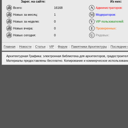
Зарег. на сайте:
Из них:
Всего:
16168
Администраторов:
Новых за месяц:
1
Модераторов:
Новых за неделю:
0
VIP пользователей:
Новых вчера:
0
Проверенных:
Новых сегодня:
0
Рядовых:
Главная
|
Новости
|
Статьи
|
VIP
|
Форум
|
Памятники Архитектуры
|
Последние 
Архитектурная Графика: электронная библиотека для архитекторов, градостроите
Материалы предоставлены бесплатно. Копирование и коммерческое использовани