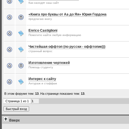
Как находят наш сайт
«Книга про буквы от Аа до Яя» Юрия Гордона
предлагаю книгу
Enrico Castiglioni
Помогите найти любую информацию
Чистейшая оффтоп (по русски - оффтопик)))
странный вопрос
Изготовление чертежей
Помощь студенту
Интерес к сайту
Антураж и стаффаж
В этом форуме тем:
13
. На странице показано тем:
13
.
Страница
1
из
1
1
Вверх