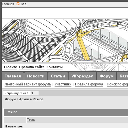
Главная
|
RSS
О сайте
Правила сайта
Контакты
Главная
Новости
Статьи
VIP-раздел
Форум
Кат
Ленточный вариант форума
|
Участники
|
Правила форума
|
Поиск по фо
Страница
1
из
1
1
Форум
»
Архив
»
Разное
Разное
Тема
Важные темы