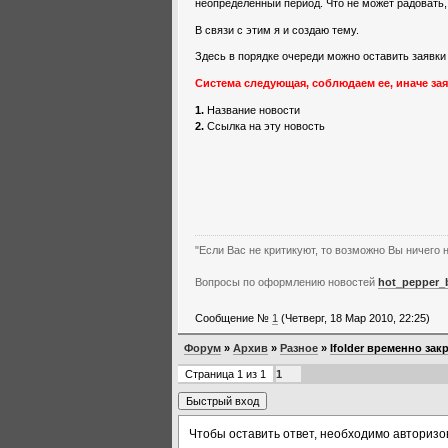
неопределенный период. Что не может радовать,
В связи с этим я и создаю тему.
Здесь в порядке очереди можно оставить заявки 
Система следующая, соблюдаем ее, иначе за
1.
Название новости
2.
Ссылка на эту новость
"Если Вас не критикуют, то возможно Вы ничего н
Вопросы по оформлению новостей
hot_pepper_
Сообщение №
1
(Четверг, 18 Мар 2010, 22:25)
Форум
»
Архив
»
Разное
»
Ifolder временно зак
Страница
1
из
1
1
Чтобы оставить ответ, необходимо авторизо