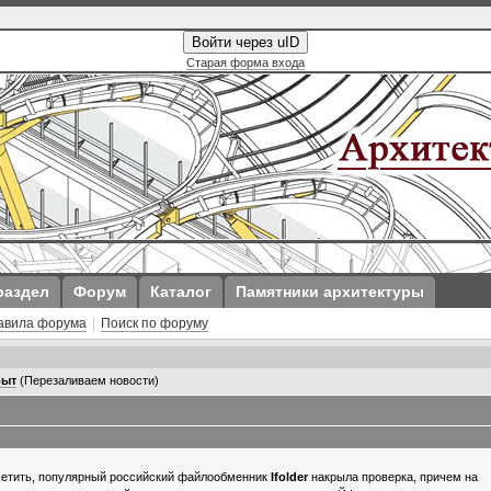
Войти через uID
Старая форма входа
раздел
Форум
Каталог
Памятники архитектуры
авила форума
|
Поиск по форуму
рыт
(Перезаливаем новости)
метить, популярный российский файлообменник
Ifolder
накрыла проверка, причем на