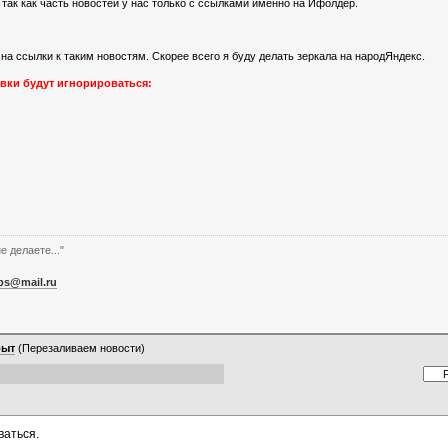
 так как часть новостей у нас только с ссылками именно на Йфолдер.
на ссылки к таким новостям. Скорее всего я буду делать зеркала на народЯндекс.
явки будут игнорироваться:
е делаете..."
bs@mail.ru
рыт
(Перезаливаем новости)
ваться.