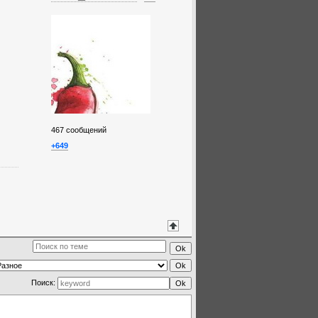
467
сообщений
+649
Поиск: