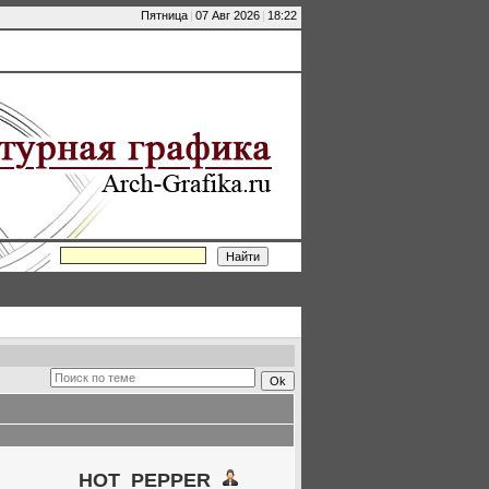
Пятница
|
07 Авг 2026
|
18:22
HOT_PEPPER