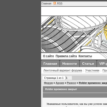
Главная
|
RSS
О сайте
Правила сайта
Контакты
Главная
Новости
Статьи
VIP-
Ленточный вариант форума
|
Участники
|
Пр
Страница
1
из
1
1
Форум
»
Архив
»
Разное
»
Ifolder временно зак
Ifolder временно закрыт
Уважаемые пользователи, как вы уже успели за