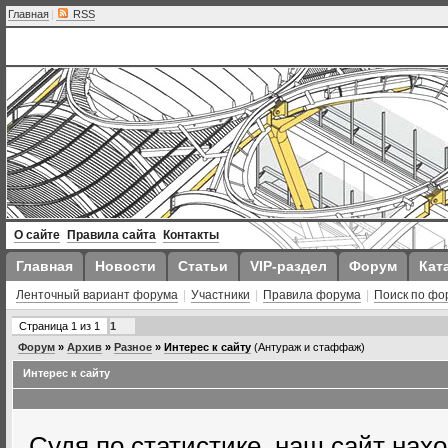
Главная
|
RSS
О сайте
Правила сайта
Контакты
Главная
Новости
Статьи
VIP-раздел
Форум
Кат
Ленточный вариант форума
|
Участники
|
Правила форума
|
Поиск по фо
Страница
1
из
1
1
Форум
»
Архив
»
Разное
»
Интерес к сайту
(Антураж и стаффаж)
Интерес к сайту
Судя по статистике, наш сайт нах