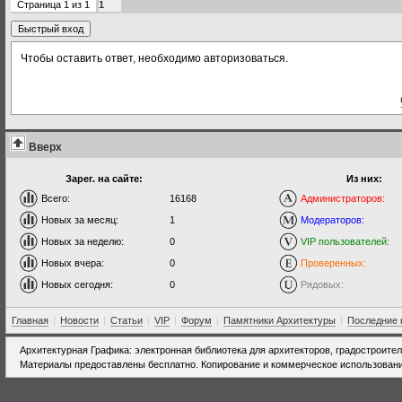
Страница
1
из
1
1
Чтобы оставить ответ, необходимо авторизоваться.
Вверх
Зарег. на сайте:
Из них:
Всего:
16168
Администраторов:
Новых за месяц:
1
Модераторов:
Новых за неделю:
0
VIP пользователей:
Новых вчера:
0
Проверенных:
Новых сегодня:
0
Рядовых:
Главная
|
Новости
|
Статьи
|
VIP
|
Форум
|
Памятники Архитектуры
|
Последние 
Архитектурная Графика: электронная библиотека для архитекторов, градостроите
Материалы предоставлены бесплатно. Копирование и коммерческое использовани