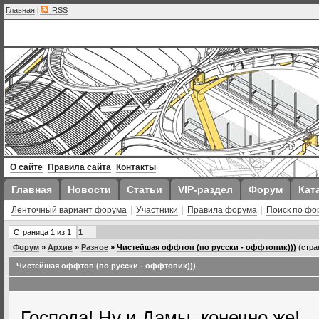
Главная
|
RSS
О сайте
Правила сайта
Контакты
Главная
Новости
Статьи
VIP-раздел
Форум
Кат
Ленточный вариант форума
|
Участники
|
Правила форума
|
Поиск по фо
Страница
1
из
1
1
Форум
»
Архив
»
Разное
»
Чистейшая оффтоп (по русски - оффтопик)))
(стра
Чистейшая оффтоп (по русски - оффтопик)))
Господа! Ну и Дамы, конечно же!