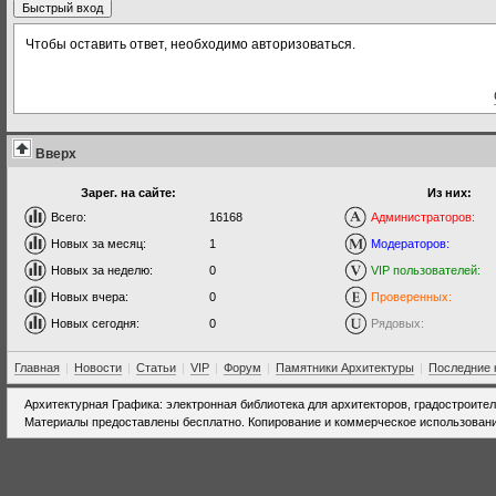
Чтобы оставить ответ, необходимо авторизоваться.
Вверх
Зарег. на сайте:
Из них:
Всего:
16168
Администраторов:
Новых за месяц:
1
Модераторов:
Новых за неделю:
0
VIP пользователей:
Новых вчера:
0
Проверенных:
Новых сегодня:
0
Рядовых:
Главная
|
Новости
|
Статьи
|
VIP
|
Форум
|
Памятники Архитектуры
|
Последние 
Архитектурная Графика: электронная библиотека для архитекторов, градостроите
Материалы предоставлены бесплатно. Копирование и коммерческое использовани