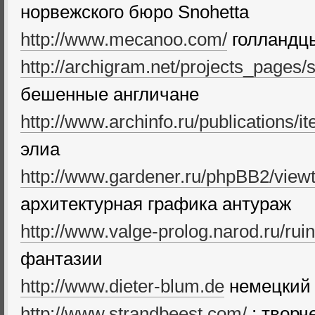
норвежского бюро Snohetta
http://www.mecanoo.com/
голландц
http://archigram.net/projects_pages/s
бешенные англичане
http://www.archinfo.ru/publications/i
элиа
http://www.gardener.ru/phpBB2/view
архитектурная графика антураж
http://www.valge-prolog.narod.ru/rui
фантазии
http://www.dieter-blum.de
немецкий
http://www.strandbeest.com/
; творч