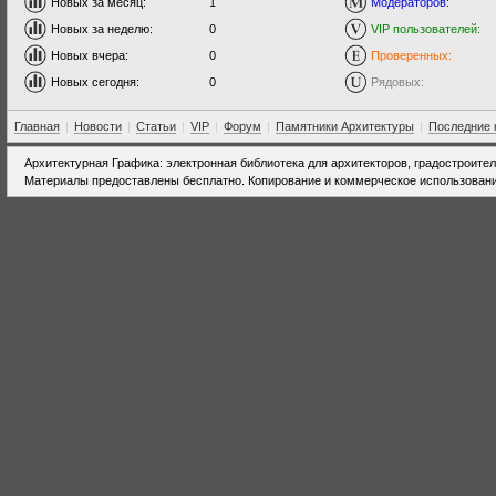
Новых за месяц:
1
Модераторов:
Новых за неделю:
0
VIP пользователей:
Новых вчера:
0
Проверенных:
Новых сегодня:
0
Рядовых:
Главная
|
Новости
|
Статьи
|
VIP
|
Форум
|
Памятники Архитектуры
|
Последние 
Архитектурная Графика: электронная библиотека для архитекторов, градостроите
Материалы предоставлены бесплатно. Копирование и коммерческое использовани