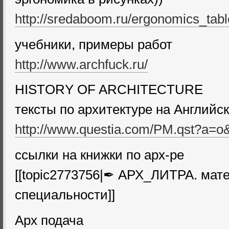
http://sredaboom.ru/ergonomics_tabl
учебники, примеры работ
http://www.archfuck.ru/
HISTORY OF ARCHITECTURE
тексты по архитектуре на Английс
http://www.questia.com/PM.qst?a=
ссылки на книжки по арх-ре
[[topic2773756|✒ АРХ_ЛИТРА. мат
специальности]]
Арх подача