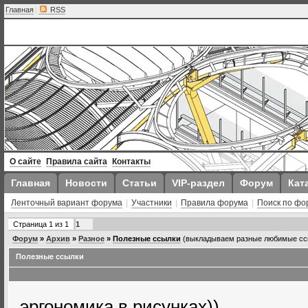
Главная
|
RSS
О сайте
Правила сайта
Контакты
Главная
Новости
Статьи
VIP-раздел
Форум
Кат
Ленточный вариант форума
|
Участники
|
Правила форума
|
Поиск по фо
Страница
1
из
1
1
Форум
»
Архив
»
Разное
»
Полезные ссылки
(выкладываем разные любимые ссы
Полезные ссылки
эргономика в рисунках))