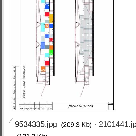
9534335.jpg
·
2101441.j
(209.3 Kb)