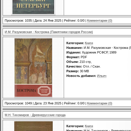
Просмотров: 1035 | Дата:
24 Янв 2025
| Рейтинг: 0.0/0 |
Комментарии (0)
И.М. Разумовская - Кострома (Памятники городов России)
Категория:
Книги
Название:
И.М. Разумовская - Кострома (
Издание:
Художник РСФСР, 1989
Формат:
PDF
Объем:
210 стр,
Качество:
Отл. / Скан.
Размер:
30 МВ
Новость добавил:
Ильич
Просмотров: 1049 | Дата:
23 Янв 2025
| Рейтинг: 0.0/0 |
Комментарии (0)
М.Н. Тихомиров - Древнерусские города
Категория:
Книги
Название:
М.Н. Тихомиров - Древнерусск