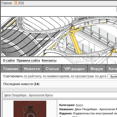
Главная
|
RSS
О сайте
Правила сайта
Контакты
Главная
Новости
Статьи
VIP-раздел
Форум
Ката
Сортировать
по рейтингу
,
по комментариям
,
по просмотрам
,
по дате
Последние новости (
14
)
Джон Пендлбери - Археология Крита
Категория:
Книги
Название:
Джон Пендлбери - Археология 
Издание:
Издевательство иностранный ли