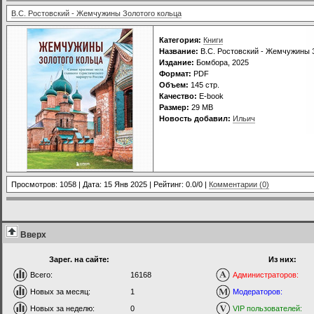
В.С. Ростовский - Жемчужины Золотого кольца
Категория:
Книги
Название:
В.С. Ростовский - Жемчужины 
Издание:
Бомбора, 2025
Формат:
PDF
Объем:
145 стр.
Качество:
E-book
Размер:
29 МВ
Новость добавил:
Ильич
Просмотров: 1058 | Дата:
15 Янв 2025
| Рейтинг: 0.0/0 |
Комментарии (0)
Вверх
Зарег. на сайте:
Из них:
Всего:
16168
Администраторов:
Новых за месяц:
1
Модераторов:
Новых за неделю:
0
VIP пользователей: