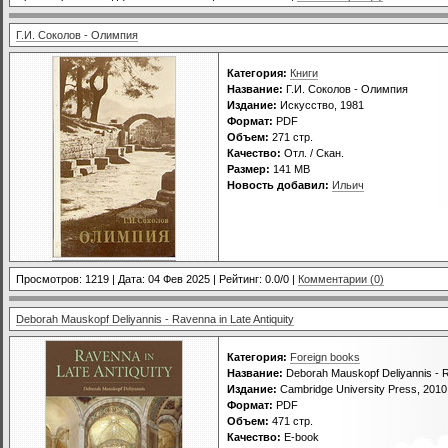
Г.И. Соколов - Олимпия
Категория:
Книги
Название:
Г.И. Соколов - Олимпия
Издание:
Искусство, 1981
Формат:
PDF
Объем:
271 стр.
Качество:
Отл. / Скан.
Размер:
141 МВ
Новость добавил:
Ильич
Просмотров: 1219 | Дата:
04 Фев 2025
| Рейтинг: 0.0/0 |
Комментарии (0)
Deborah Mauskopf Deliyannis - Ravenna in Late Antiquity
Категория:
Foreign books
Название:
Deborah Mauskopf Deliyannis - Ra
Издание:
Cambridge University Press, 2010
Формат:
PDF
Объем:
471 стр.
Качество:
E-book