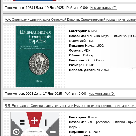
Просмотров: 1063 | Дата:
19 Янв 2025
| Рейтинг: 0.0/0 |
Комментарии (0)
А.А. Сванидзе - Цивилизация Северной Европы: Средневековый город и культурно
Категория:
Книги
Название:
А.А. Сванидзе - Цивилизация С
взаимодействие
Издание:
Наука, 1992
Формат:
PDF
Объем:
136 стр.
Качество:
Отл. / Скан.
Размер:
108 МВ
Новость добавил:
Ильич
Просмотров: 970 | Дата:
17 Янв 2025
| Рейтинг: 0.0/0 |
Комментарии (0)
Б.Л. Ерофалов - Символы архитектуры, или Нумерологическое испытание архитек
Категория:
Книги
Название:
Б.Л. Ерофалов - Символы архи
формы
Издание:
А+С, 2016