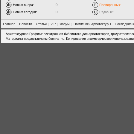
Новых вчера:
0
Проверенных:
Новых сегодня:
0
Рядовых:
Главная
|
Новости
|
Статьи
|
VIP
|
Форум
|
Памятники Архитектуры
|
Последние 
Архитектурная Графика: электронная библиотека для архитекторов, градостроител
Материалы предоставлены бесплатно. Копирование и коммерческое использовани