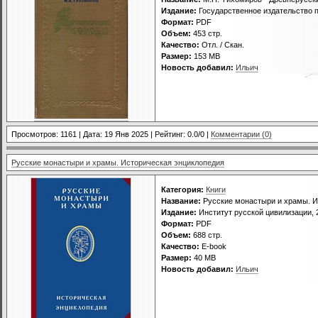
Издание:
Государственное издательство п
Формат:
PDF
Объем:
453 стр.
Качество:
Отл. / Скан.
Размер:
153 МВ
Новость добавил:
Ильич
Просмотров: 1161 | Дата:
19 Янв 2025
| Рейтинг: 0.0/0 |
Комментарии (0)
Русские монастыри и храмы. Историческая энциклопедия
Категория:
Книги
Название:
Русские монастыри и храмы. И
Издание:
Институт русской цивилизации, 
Формат:
PDF
Объем:
688 стр.
Качество:
E-book
Размер:
40 МВ
Новость добавил:
Ильич