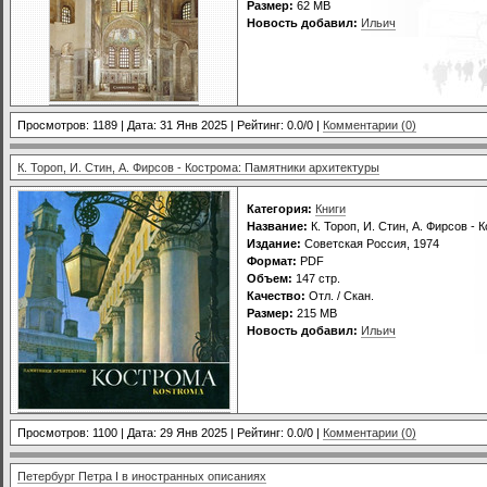
Размер:
62 МВ
Новость добавил:
Ильич
Просмотров: 1189 | Дата:
31 Янв 2025
| Рейтинг: 0.0/0 |
Комментарии (0)
К. Тороп, И. Стин, А. Фирсов - Кострома: Памятники архитектуры
Категория:
Книги
Название:
К. Тороп, И. Стин, А. Фирсов -
Издание:
Советская Россия, 1974
Формат:
PDF
Объем:
147 стр.
Качество:
Отл. / Скан.
Размер:
215 МВ
Новость добавил:
Ильич
Просмотров: 1100 | Дата:
29 Янв 2025
| Рейтинг: 0.0/0 |
Комментарии (0)
Петербург Петра I в иностранных описаниях