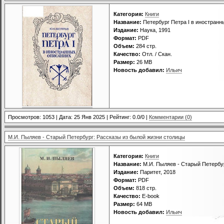
Категория:
Книги
Название:
Петербург Петра I в иностранн
Издание:
Наука, 1991
Формат:
PDF
Объем:
284 стр.
Качество:
Отл. / Скан.
Размер:
26 МВ
Новость добавил:
Ильич
Просмотров: 1053 | Дата:
25 Янв 2025
| Рейтинг: 0.0/0 |
Комментарии (0)
М.И. Пыляев - Старый Петербург: Рассказы из былой жизни столицы
Категория:
Книги
Название:
М.И. Пыляев - Старый Петербур
Издание:
Паритет, 2018
Формат:
PDF
Объем:
818 стр.
Качество:
E-book
Размер:
64 МВ
Новость добавил:
Ильич