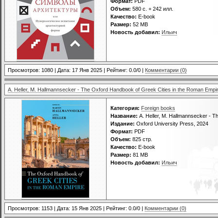
Формат:
PDF
Объем:
580 c. + 242 илл.
Качество:
E-book
Размер:
52 МВ
Новость добавил:
Ильич
Просмотров: 1080 | Дата:
17 Янв 2025
| Рейтинг: 0.0/0 |
Комментарии (0)
A. Heller, M. Hallmannsecker - The Oxford Handbook of Greek Cities in the Roman Empi
Категория:
Foreign books
Название:
A. Heller, M. Hallmannsecker - T
Издание:
Oxford University Press, 2024
Формат:
PDF
Объем:
825 стр.
Качество:
E-book
Размер:
81 МВ
Новость добавил:
Ильич
Просмотров: 1153 | Дата:
15 Янв 2025
| Рейтинг: 0.0/0 |
Комментарии (0)