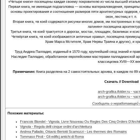
«Четыре книги» посвящены каждая своему покровителю из числа высшей италья
Первая книга, не имеющая подзаголовка — основы материаловедения, принципы
основы проектирования и соотношения размеров пяти архитектурных ордеров,
окон, лестниц и т. п.
Вторая книга, «в коей содержатся рисунки многих домов, им построенных в гор
латинян» посвящена архитекту
Третья книга, «в коей трактуется о дорогах, мостах, площадях, базиликах и к
Четвёртая книга, «в коей изображаются античные храмы», посвящена преиму
Храм Марса Мстителя, Храм Нервы Траяна и других), и хр
Труд Андреа Палладио, изданный в 1570 году, крупнейший свод знаний и пра
Наследие Палладио, обработанное европейскими мастерами палладианской архи
классицизма XVIII—XX век
Примечание:
Книга разделена на 2 самостоятельных архива, в каждом по 89 и
Скачать // Download
arch-grafika.ifolder.ru - час
arch-grafika.ifolder.ru - час
Сообщить о неработающей 
Похожие материалы:
Francois Blondel - Vignola. Livre Nouveau Ou Regles Des Cinq Orders D'Archi
Vignola - Regola delli cinque ordini d'architettura
Andrea Palladio, Ottavio Bertotti Scamozzi - Les thermes des Romains
Tommaso Piroli - Gli edificj antichi di Roma