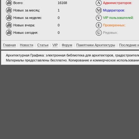
Всего:
16168
Администраторов:
Новых за месяц:
1
Модераторов:
Новых за неделю:
0
VIP пользователей:
Новых вчера:
0
Проверенных:
Новых сегодня:
0
Рядовых:
Главная
|
Новости
|
Статьи
|
VIP
|
Форум
|
Памятники Архитектуры
|
Последние 
Архитектурная Графика: электронная библиотека для архитекторов, градостроител
Материалы предоставлены бесплатно. Копирование и коммерческое использовани