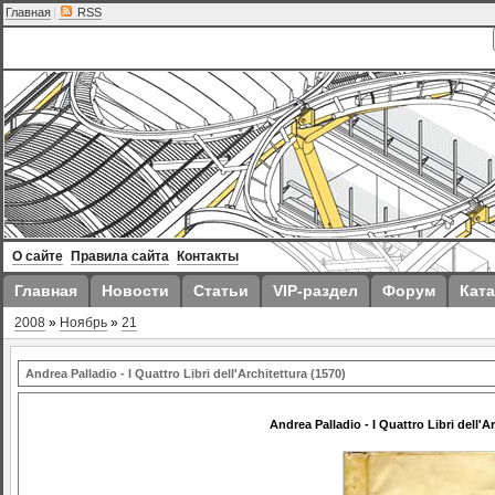
Главная
|
RSS
О сайте
Правила сайта
Контакты
Главная
Новости
Статьи
VIP-раздел
Форум
Ката
2008
»
Ноябрь
»
21
Andrea Palladio - I Quattro Libri dell'Architettura (1570)
Andrea Palladio - I Quattro Libri dell'A