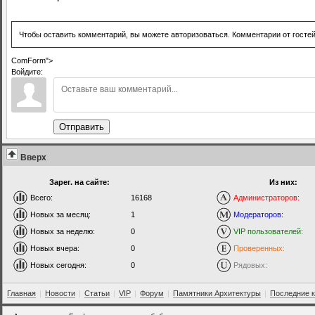
Чтобы оставить комментарий, вы можете авторизоваться. Комментарии от госте
ComForm">
Войдите:
Отправить
Вверх
Зарег. на сайте:
Из них:
Всего:
16168
Администраторов:
Новых за месяц:
1
Модераторов:
Новых за неделю:
0
VIP пользователей:
Новых вчера:
0
Проверенных:
Новых сегодня:
0
Рядовых:
Главная
|
Новости
|
Статьи
|
VIP
|
Форум
|
Памятники Архитектуры
|
Последние 