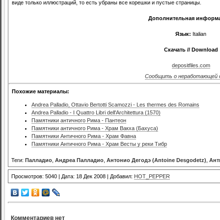
виде только иллюстраций, то есть убраны все корешки и пустые страницы.
Дополнительная информ
Язык:
Italian
Скачать // Download
depositfiles.com
Сообщить о неработающей 
Похожие материалы:
Andrea Palladio, Ottavio Bertotti Scamozzi - Les thermes des Romains
Andrea Palladio - I Quattro Libri dell'Architettura (1570)
Памятники античного Рима - Пантеон
Памятники античного Рима - Храм Вакха (Бахуса)
Памятники Античного Рима - Храм Фавна
Памятники Античного Рима - Храм Весты у реки Тибр
Теги:
Палладио
,
Андреа Палладио
,
Антонио Дегодэ (Antoine Desgodetz)
,
Ант
Просмотров: 5040 | Дата: 18 Дек 2008 | Добавил:
HOT_PEPPER
Комментариев нет