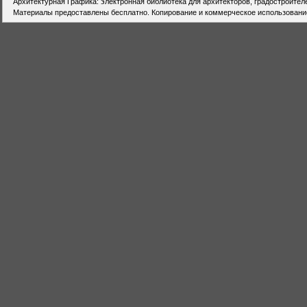
Архитектурная Графика: электронная библиотека для архитекторов, градостроител
Материалы предоставлены бесплатно. Копирование и коммерческое использовани