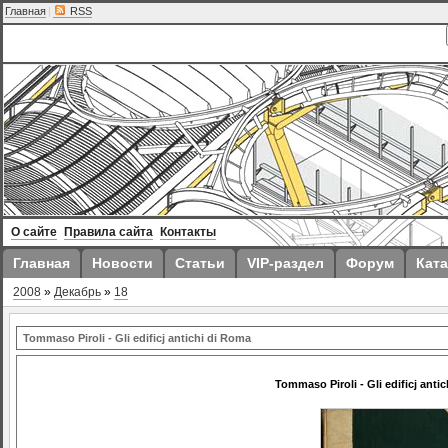
Главная
|
RSS
О сайте
Правила сайта
Контакты
Главная
Новости
Статьи
VIP-раздел
Форум
Ката
2008
»
Декабрь
»
18
Tommaso Piroli - Gli edificj antichi di Roma
Tommaso Piroli - Gli edificj anti