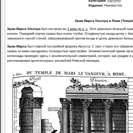
Категория:
Картинки
Издание:
Неизвестно
Храм Марса Ультора в Риме
(Temple
Храм Марса Ультора
был построен во
2 веке до н. э
. Этот довольно большой хр
колонн. Передний портик храма был очень глубок. Отодвинутую назад целлу с бо
замыкался глухой стеной, образовывавшей против входа в целлу довольно больш
Храм Марса
был главной постройкой форума Августа. С трех сторон его обрамл
храма за ними находились полукруглые пристройки. Эллинистический прием орг
колоннады проведен здесь с исключительной симметрией, которая, как увидим в
распланировки архитектурных ансамблей Римской империи.