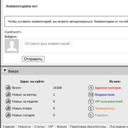
Комментариев нет
Чтобы оставить комментарий, вы можете авторизоваться. Комментарии от госте
ComForm">
Войдите:
Отправить
Вверх
Зарег. на сайте:
Из них:
Всего:
16168
Администраторов:
Новых за месяц:
1
Модераторов:
Новых за неделю:
0
VIP пользователей:
Новых вчера:
0
Проверенных:
Новых сегодня:
0
Рядовых:
Главная
|
Новости
|
Статьи
|
VIP
|
Форум
|
Памятники Архитектуры
|
Последние 