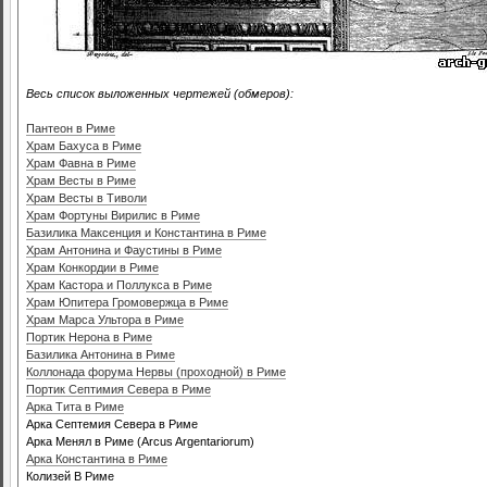
Весь список выложенных чертежей (обмеров):
Пантеон в Риме
Храм Бахуса в Риме
Храм Фавна в Риме
Храм Весты в Риме
Храм Весты в Тиволи
Храм Фортуны Вирилис в Риме
Базилика Максенция и Константина в Риме
Храм Антонина и Фаустины в Риме
Храм Конкордии в Риме
Храм Кастора и Поллукса в Риме
Храм Юпитера Громовержца в Риме
Храм Марса Ультора в Риме
Портик Нерона в Риме
Базилика Антонина в Риме
Коллонада форума Нервы (проходной) в Риме
Портик Септимия Севера в Риме
Арка Тита в Риме
Арка Септемия Севера в Риме
Арка Менял в Риме (Arcus Argentariorum)
Арка Константина в Риме
Колизей В Риме