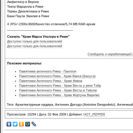
Амфитеатр в Вероне
Театр Марцелла в Риме
Термы Диоклетиана в Риме
Бани Паула Эмилия в Риме
4 JPG/~2300x3600/Качество отличное/5,74 MB RAR-архив
_____________________________________
Скачать "Храм Марса Ультора в Риме"
Доступно только для пользователей
Доступно только для пользователей
Сообщить о неработающей 
Похожие материалы:
Памятники античного Рима - Пантеон
Памятники античного Рима - Храм Вакха (Бахуса)
Памятники Античного Рима - Храм Фавна
Памятники Античного Рима - Храм Весты у реки Тибр
Памятники Античного Рима - Храм Весты в Тиволи
Памятники Античного Рима - Храм Фортуны Вирилис
Теги:
Архитектурные ордера
,
Антонио Дегодэ (Antoine Desgodetz)
,
Античный
Просмотров: 10294 | Дата: 02 Фев 2009 | Добавил:
HOT_PEPPER