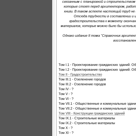
связанным с планировкой и строительством н
которые стоят перед архитектором, работ
книги. В таком аспекте настоящий труд не 
Отсюда трудности в составлении и 
градостроительства к моменту окончани
материалов, которые можно было бы использ
Однако издание II тома "Справочник архите
восстановлен
Том I.1 - Проектирование гражданских зданий. О
Том I.2 - Проектирование гражданских зданий. О
Том II - Градостроительство
Том III.1 - Озеленение городов
Том III.2 - Озеленение городов
Том IV - ?
Том V - ?
Том VI - ?
Том VII.1 - Общественные и коммунальные здан
Том VII.2 - Общественные и коммунальные здан
Том VIII - Конструкции гражданских зданий
Том IX.1 - Строительные материалы
Том IX.2 - Строительные материалы
Том X - ?
Том XI - ?