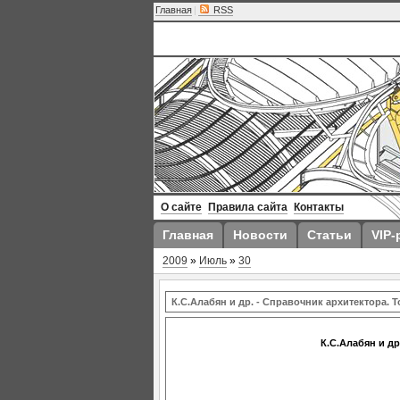
Главная
|
RSS
О сайте
Правила сайта
Контакты
Главная
Новости
Статьи
VIP-
2009
»
Июль
»
30
К.С.Алабян и др. - Справочник архитектора. Т
К.С.Алабян и др