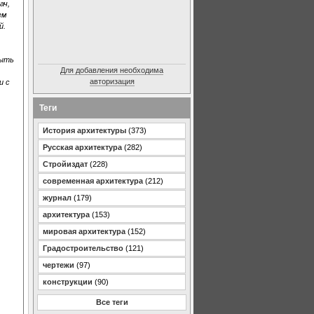
ач,
ем
й.
быть
Для добавления необходима
авторизация
и с
Теги
История архитектуры
(373)
Русская архитектура
(282)
Стройиздат
(228)
современная архитектура
(212)
журнал
(179)
архитектура
(153)
мировая архитектура
(152)
Градостроительство
(121)
чертежи
(97)
конструкции
(90)
Все теги