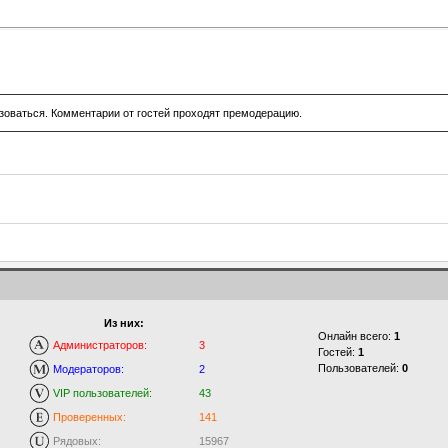
зоваться. Комментарии от гостей проходят премодерацию.
Из них:
Онлайн всего:
1
Администраторов:
3
Гостей:
1
Пользователей:
0
Модераторов:
2
VIP пользователей:
43
Проверенных:
141
Рядовых:
15967