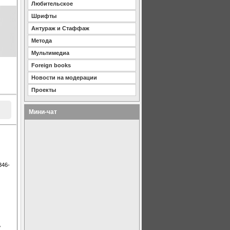
Любительское
Шрифты
Антураж и Стаффаж
Метода
Мультимедиа
Foreign books
Новости на модерации
Проекты
Мини-чат
346-
,