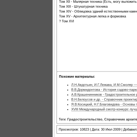
Том XII - Малярная техника (Есть, могу выложит
Том XIII - Штукатурная техника
Том XIV - Облицовка зданий естественными кам
Том XV - Архитектурная лепка и формовка
? Том XVI
Похожие материалы:
Л.Н.Авдотьин, И.Г.Лежава, И.М.Смоляр 
В.В.Дормидонтова - История садово-парк
А.В.Крашенинников - Градостроительное 
В.Н.Белоусов и др. - Справочник проект
Я.В.Косицкий, Н.Г.Благовидова - Основы 
XVIII Международный смотр-конкурс лучш
Теги:
Градостроительство
,
Справочник архит
Просмотров: 10823 | Дата: 30 Июл 2009 | Добавил