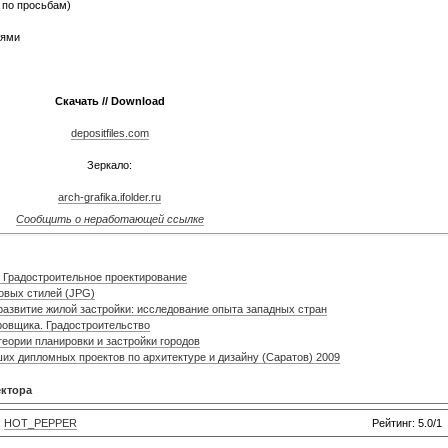
ь по просьбам)
нями
Скачать // Download
depositfiles.com
Зеркало:
arch-grafika.ifolder.ru
Сообщить о неработающей ссылке
— Градостроительное проектирование
овых стилей (JPG)
развитие жилой застройки: исследование опыта западных стран
ировщика. Градостроительство
теории планировки и застройки городов
их дипломных проектов по архитектуре и дизайну (Саратов) 2009
ектора
:
HOT_PEPPER
Рейтинг: 5.0/1