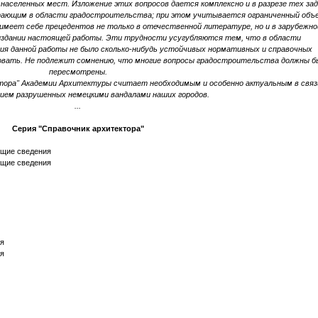
аселенных мест. Изложение этих вопросов дается комплексно и в разрезе тех зад
ающим в области градостроительства; при этом учитывается ограниченный объ
имеет себе прецедентов не только в отечественной литературе, но и в зарубежно
издании настоящей работы. Эти трудности усугубляются тем, что в области
я данной работы не было сколько-нибудь устойчивых нормативных и справочных
овать. Не подлежит сомнению, что многие вопросы градостроительства должны 
пересмотрены.
ктора" Академии Архитектуры считает необходимым и особенно актуальным в связ
ием разрушенных немецкими вандалами наших городов.
...
Серия "Справочник архитектора"
бщие сведения
бщие сведения
ия
ия