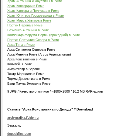
Храм Антонина и Фаустины в Риме
Храм Конкордии в Риме
Храм Кастора и Поллукса в Риме
Храм Юпитера Громовержца в Риме
Храм Марса Ультора в Риме
Портик Нерона в Риме
Базилика Антонина в Риме
Коллонада форума Нервы (проходной) в Риме
Портик Септимия Севера в Риме
Арка Тита в Риме
Арка Септемия Севера в Риме
Арка Менял в Риме (Arcus Argentariorum)
Арка Константина в Риме
Колизей В Риме
Амфитеатр в Вероне
Театр Марцелла в Риме
Термы Диоклетиана в Риме
Бани Паула Эмилия в Риме
9 JPG / Качество отличное / ~1800x2800 / 10,2 MB RAR-архив
___________________________________
Скачать "Арка Константина по Дегодэ" // Download
arch-grafika.ifolder.ru
Зеркало:
depositfiles.com