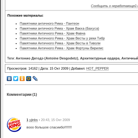
Сообщить о неработающей 
Похожие материалы:
Памятники античного Рима - Пантеон
Памятники античного Рима - Храм Вакха (Бахуса)
Памятники Античного Рима - Храм Фавна
Памятники Античного Рима - Храм Весты у реки Тибр
Памятники Античного Рима - Храм Весты в Тиволи
Памятники Античного Рима - Храм Фортуны Вирилис
Теги:
Антонио Дегодэ (Antoine Desgodetz)
,
Архитектурные ордера
,
Античный
Просмотров: 14162 | Дата: 15 Окт 2009 | Добавил:
HOT_PEPPER
Комментарии (1)
1
yjinbs
• 20:43, 15 Окт 2009
вооо большое спасиибо!!!!!!!!