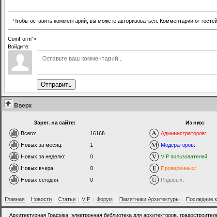
Чтобы оставить комментарий, вы можете авторизоваться. Комментарии от госте
ComForm">
Войдите:
Отправить
Вверх
Зарег. на сайте:
Из них:
Всего:
16168
Администраторов:
Новых за месяц:
1
Модераторов:
Новых за неделю:
0
VIP пользователей:
Новых вчера:
0
Проверенных:
Новых сегодня:
0
Рядовых:
Главная
|
Новости
|
Статьи
|
VIP
|
Форум
|
Памятники Архитектуры
|
Последние 
Архитектурная Графика: электронная библиотека для архитекторов, градостроител