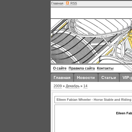
Главная
|
RSS
О сайте
Правила сайта
Контакты
Главная
Новости
Статьи
VIP-
2009
»
Декабрь
»
14
Eileen Fabian Wheeler - Horse Stable and Ridin
Eileen Fa