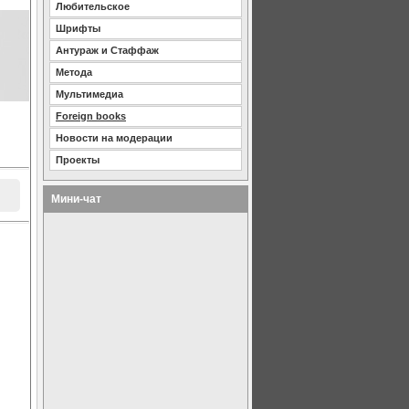
Любительское
Шрифты
Антураж и Стаффаж
Метода
Мультимедиа
Foreign books
Новости на модерации
Проекты
Мини-чат