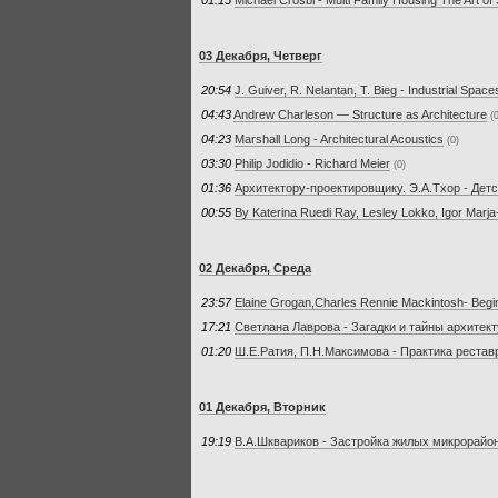
03 Декабря, Четверг
20:54
J. Guiver, R. Nelantan, T. Bieg - Industrial Space
04:43
Andrew Charleson — Structure as Architecture
(
04:23
Marshall Long - Architectural Acoustics
(0)
03:30
Philip Jodidio - Richard Meier
(0)
01:36
Архитектору-проектировщику. Э.А.Тхор - Дет
00:55
By Katerina Ruedi Ray, Lesley Lokko, Igor Marja
02 Декабря, Среда
23:57
Elaine Grogan,Charles Rennie Mackintosh- Begi
17:21
Светлана Лаврова - Загадки и тайны архитек
01:20
Ш.Е.Ратия, П.Н.Максимова - Практика рестав
01 Декабря, Вторник
19:19
В.А.Шквариков - Застройка жилых микрорайо