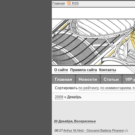
Главная
|
RSS
О сайте
Правила сайта
Контакты
Главная
Новости
Статьи
VIP-
Сортировать
по рейтингу
,
по комментариям
,
п
2009
»
Декабрь
20 Декабря, Воскресенье
00:17
Arthur M.Hind - Giovanni Battista Piranesi
(0)