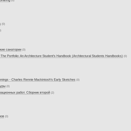
(0)
s
(0)
0)
ские санатории
(0)
-The Portfolio: An Architecture Student's Handbook (Architectural Students Handbooks)
(0)
nnings - Charles Rennie Mackintosh's Early Sketches
(0)
туры
(0)
рационных работ. Сборник второй
(2)
нов
(0)