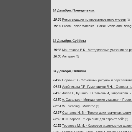
14 Декабря, Понедельник
19:38
Рекомендации по проектированию музеев
(1)
19:37
Eileen Fabian Wheeler - Horse Stable and Ridin
12 Декабря, Суббота
19:35
Маштакова Е.К - Методические указания по р
16:03
Антураж
(6)
04 Декабря, Пятница
04:47
Норлинг Э.- Объемный рисунок и перспектив
04:31
Алейникова Г.Р., Гуменщиков Л.Н. - Основы 
04:16
Антал Я, Кушнир Л, Сламень И, Гавранкова Б.
03:50
A. Cавельев - Методические указания - Про
02:51
W.Enlending - Moderne
(0)
02:37
Султанов Н. В. - Теория архитектурных форм
02:16
Ю.И.Короев - "Черчение для строителей"
(0)
01:52
Тосунова М. И. - Курсовое и дипломное архи
01:15
Michael Crosbi - Multi Family Housing The Art of