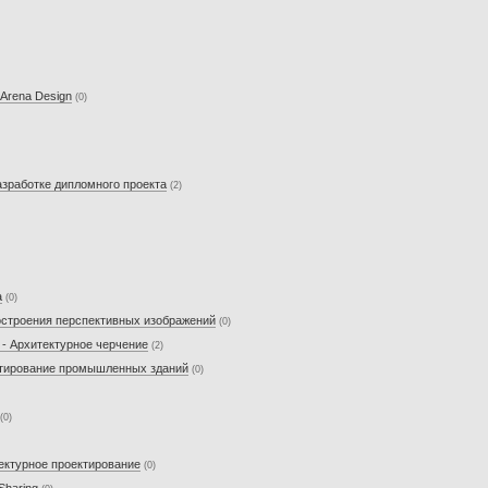
g Arena Design
(0)
азработке дипломного проекта
(2)
а
(0)
построения перспективных изображений
(0)
 - Архитектурное черчение
(2)
ектирование промышленных зданий
(0)
(0)
тектурное проектирование
(0)
 Sharing