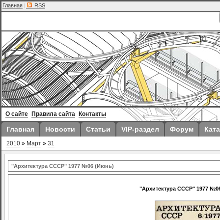
Главная
|
RSS
О сайте
Правила сайта
Контакты
Главная
Новости
Статьи
VIP-раздел
Форум
Ката
2010
»
Март
»
31
"Архитектура СССР" 1977 №06 (Июнь)
"Архитектура СССР" 1977 №0