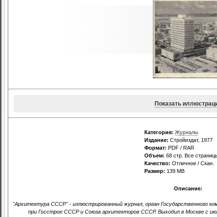
Показать иллюстрац
Категория:
Журналы
Издание:
Стройиздат, 1977
Формат:
PDF / RAR
Объем:
68 стр. Все страниц
Качество:
Отличное / Скан.
Размер:
139 MB
Описание:
"Архитектура СССР" - иллюстрированный журнал, орган Государственного к
при Госстрое СССР и Союза архитекторов СССР. Выходил в Москве с июл