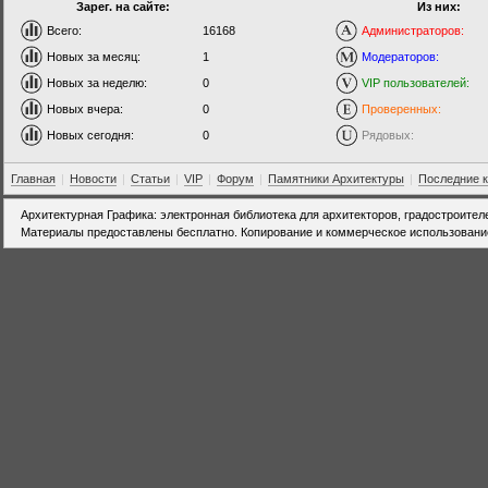
Зарег. на сайте:
Из них:
Всего:
16168
Администраторов:
Новых за месяц:
1
Модераторов:
Новых за неделю:
0
VIP пользователей:
Новых вчера:
0
Проверенных:
Новых сегодня:
0
Рядовых:
Главная
|
Новости
|
Статьи
|
VIP
|
Форум
|
Памятники Архитектуры
|
Последние 
Архитектурная Графика: электронная библиотека для архитекторов, градостроител
Материалы предоставлены бесплатно. Копирование и коммерческое использовани