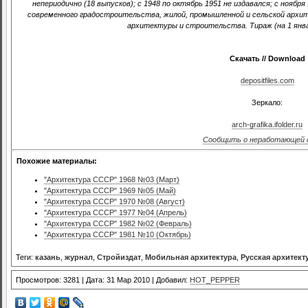
непериодично (18 выпусков); с 1948 по октябрь 1951 не издавался; с нояб
современного градостроительства, жилой, промышленной и сельской архит
архитектуры и строительства. Тираж (на 1 январ
Скачать // Download
depositfiles.com
Зеркало:
arch-grafika.ifolder.ru
Сообщить о неработающей 
Похожие материалы:
"Архитектура СССР" 1968 №03 (Март)
"Архитектура СССР" 1969 №05 (Май)
"Архитектура СССР" 1970 №08 (Август)
"Архитектура СССР" 1977 №04 (Апрель)
"Архитектура СССР" 1982 №02 (Февраль)
"Архитектура СССР" 1981 №10 (Октябрь)
Теги:
казань
,
журнал
,
Стройиздат
,
Мобильная архитектура
,
Русская архитект
Просмотров: 3281 | Дата: 31 Мар 2010 | Добавил:
HOT_PEPPER