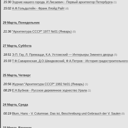
15:30
Зодчие нашего города. И.Лисаевич - Первый архитектор Петербурга
(1)
15:02
А.Ф.Гольдштейн - Франк Ллойд Райт
(4)
29 Марта, Понедельник
21:36
"Архитектура СССР" 1977 №01 (Январь)
(0)
27 Марта, Суббота
18:51
Э.П. Гау, Л. Премацци, К.А. Ухтомский — Интерьеры Зимнего дворца
(5)
15:33
Т.Ф.Саваренская, Д.О.Швидковский, Ф А.Петров - История градостроительног
25 Марта, Четверг
20:56
Журнал "Архитектура СССР" 1982 №01 (Январь)
(1)
08:29
Е.Н.Бубнов - Русское деревянное зодчество Урала
(1)
24 Марта, Среда
00:19
Blum, Hans - V. Columnae. Das ist, Beschreibung und Gebrauch der V. Saulen
(0)
23 Марта, Вторник