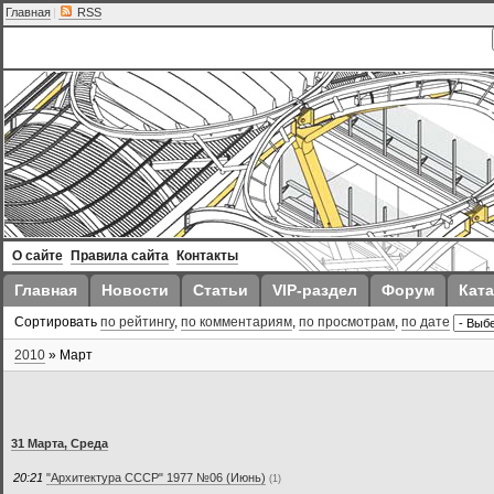
Главная
|
RSS
О сайте
Правила сайта
Контакты
Главная
Новости
Статьи
VIP-раздел
Форум
Ката
Сортировать
по рейтингу
,
по комментариям
,
по просмотрам
,
по дате
2010
»
Март
31 Марта, Среда
20:21
"Архитектура СССР" 1977 №06 (Июнь)
(1)