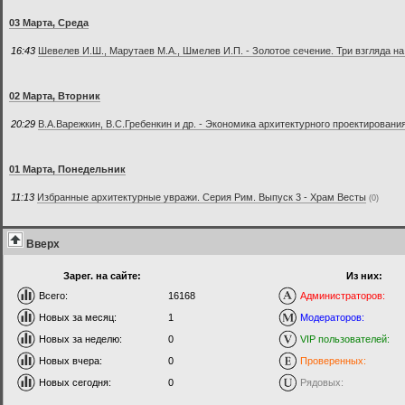
03 Марта, Среда
16:43
Шевелев И.Ш., Марутаев М.А., Шмелев И.П. - Золотое сечение. Три взгляда н
02 Марта, Вторник
20:29
В.А.Варежкин, В.С.Гребенкин и др. - Экономика архитектурного проектировани
01 Марта, Понедельник
11:13
Избранные архитектурные увражи. Серия Рим. Выпуск 3 - Храм Весты
(0)
Вверх
Зарег. на сайте:
Из них:
Всего:
16168
Администраторов:
Новых за месяц:
1
Модераторов:
Новых за неделю:
0
VIP пользователей:
Новых вчера:
0
Проверенных:
Новых сегодня:
0
Рядовых: