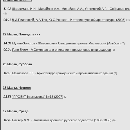
11:02
Шарлемань И.И., Михайлов А.А., Михайлов А.А., Ухтомский А.Г. - Собрание п
(8)
06:11
В.И.Пилявский, А.А.Тиц, Ю.С.Ушаков - История русской архитектуры (2003)
(10
22 Марта, Понедельник
14:34
Мунин-Золотов - Живописный Священный Кремль Московский (Альбом)
(7)
00:24
Ганс Блюм - V.Colvmnae или описание и применение пяти ордеров
(1)
20 Марта, Суббота
18:18
Маклакова Т.Г. - Архитектура гражданских и промышленных зданий
(3)
18 Марта, Четверг
23:56
"ПРОЕКТ International" №18 (2007)
(2)
17 Марта, Среда
18:49
Рихтер Ф.Ф. - Памятники древнего русского зодчества (1850-1856)
(6)