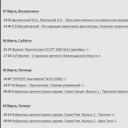
07 Марта, Воскресенье
14:22
Дыховичный Ю.А., Жуковский Э.3. - Пространственные составные конструкци
13:40
Е.В.Михайловский - Реставрация памятников архитектуры. Развитие теоретич
06 Марта, Суббота
21:23
Журнал "Архитектура СССР" 1983 №12 (декабрь)
(1)
17:16
А.И.Фролов - Старинные крепости Ленинградской области
(0)
05 Марта, Пятница
20:50
"ПРОЕКТ International" №19 (2008)
(5)
14:27
М.Феррон - Перспектива. Сборник упражнений
(0)
00:00
Избранные архитектурные увражи. Серия Греция. Выпуск 1 - Пропилеи Акроп
04 Марта, Четверг
20:14
Избранные архитектурные увражи. Серия Рим. Выпуск 1 - Пантеон
(0)
00:09
Избранные архитектурные увражи. Серия Рим. Выпуск 2 - Арка Тита
(0)