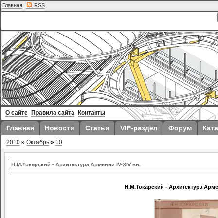
Главная
|
RSS
О сайте
Правила сайта
Контакты
Главная
Новости
Статьи
VIP-раздел
Форум
Ката
2010
»
Октябрь
»
10
Н.М.Токарский - Архитектура Армении IV-XIV вв.
Н.М.Токарский - Архитектура Армен