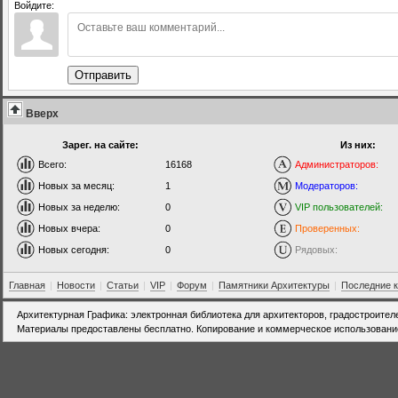
Войдите:
Отправить
Вверх
Зарег. на сайте:
Из них:
Всего:
16168
Администраторов:
Новых за месяц:
1
Модераторов:
Новых за неделю:
0
VIP пользователей:
Новых вчера:
0
Проверенных:
Новых сегодня:
0
Рядовых:
Главная
|
Новости
|
Статьи
|
VIP
|
Форум
|
Памятники Архитектуры
|
Последние 
Архитектурная Графика: электронная библиотека для архитекторов, градостроител
Материалы предоставлены бесплатно. Копирование и коммерческое использовани