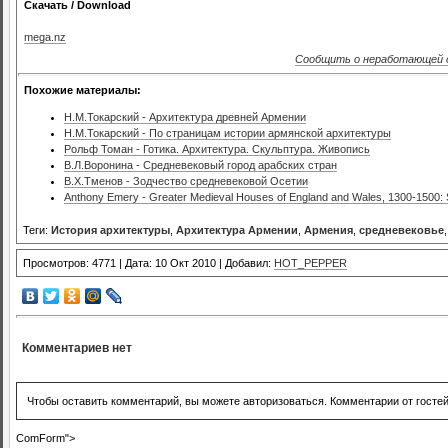
Скачать / Download
mega.nz
Сообщить о неработающей 
Похожие материалы:
Н.М.Токарский - Архитектура древней Армении
Н.М.Токарский - По страницам истории армянской архитектуры
Рольф Томан - Готика. Архитектура. Скульптура. Живопись
В.Л.Воронина - Средневековый город арабских стран
В.Х.Тменов - Зодчество средневековой Осетии
Anthony Emery - Greater Medieval Houses of England and Wales, 1300-1500: 
Теги:
История архитектуры
,
Архитектура Армении
,
Армения
,
средневековье
Просмотров: 4771 | Дата: 10 Окт 2010 | Добавил:
HOT_PEPPER
Комментариев нет
Чтобы оставить комментарий, вы можете авторизоваться. Комментарии от госте
ComForm">