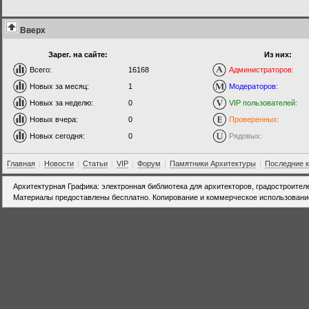
Вверх
Зарег. на сайте:
Из них:
Всего:
16168
Администраторов:
Новых за месяц:
1
Модераторов:
Новых за неделю:
0
VIP пользователей:
Новых вчера:
0
Проверенных:
Новых сегодня:
0
Рядовых:
Главная
|
Новости
|
Статьи
|
VIP
|
Форум
|
Памятники Архитектуры
|
Последние 
Архитектурная Графика: электронная библиотека для архитекторов, градостроител
Материалы предоставлены бесплатно. Копирование и коммерческое использовани