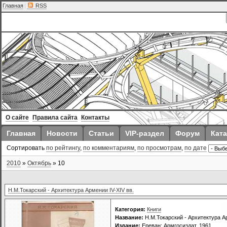
Главная
|
RSS
О сайте
Правила сайта
Контакты
Главная
Новости
Статьи
VIP-раздел
Форум
Ката
Сортировать
по рейтингу
,
по комментариям
,
по просмотрам
,
по дате
2010
»
Октябрь
»
10
Н.М.Токарский - Архитектура Армении IV-XIV вв.
Категория:
Книги
Название:
Н.М.Токарский - Архитектура Ар
Издание:
Ереван: Армгосиздат, 1961