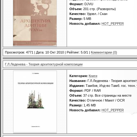
Формат:
DJVU
Объем:
201 стр. (Развороты)
Качество:
Удовл. / Скан
Размер:
5 MB
Новость добавил:
HOT_PEPPER
Просмотров: 4771 | Дата:
10 Окт 2010
| Рейтинг: 5.0/1 |
Комментарии (0)
Г.Л.Леденева - Теория архитектурной композиции
Категория:
Книги
Название:
Г.Л.Леденева - Теория архитек
Издание:
Тамбов, Изд-во Тамб. гос. техн. 
Формат:
PDF / RAR
Объем:
37 стр. Все страницы на месте
Качество:
Отличное / Макет / OCR
Размер:
1,45 MB
Новость добавил:
HOT_PEPPER