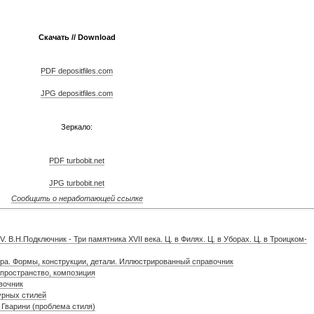
Скачать // Download
PDF depositfiles.com
JPG depositfiles.com
Зеркало:
PDF turbobit.net
JPG turbobit.net
Сообщить о неработающей ссылке
 В.Н.Подключник - Три памятника XVII века. Ц. в Филях. Ц. в Уборах. Ц. в Троицком-
ура. Формы, конструкции, детали. Иллюстрированный справочник
 пространство, композиция
вочник
урных стилей
 Гварини (проблема стиля)