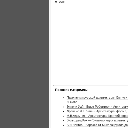
e годы.
Похожие материалы:
Памятники русской архитектуры. Выпуск V.
Лыкове
Энтони Уайт, Брюс Робертсон - Архитект
Франсис Д.К. Чинь - Архитектура: форма,
М.В.Адамчик - Архитектура. Краткий спра
Вильфрид Кох — Энциклопедия архитект
В.И.Локтев - Барокко от Микеланджело до