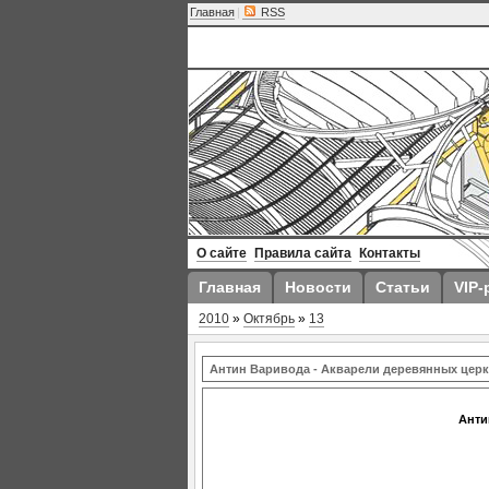
Главная
|
RSS
О сайте
Правила сайта
Контакты
Главная
Новости
Статьи
VIP-
2010
»
Октябрь
»
13
Антин Варивода - Акварели деревянных цер
Анти