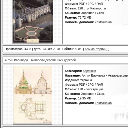
Формат:
PDF / JPG / RAR
Объем:
128 стр. Развороты
Качество:
Хорошее / Скан.
Размер:
72,72 MB
Новость добавил:
kostivruslan
Просмотров: 4398 | Дата:
13 Окт 2010
| Рейтинг: 0.0/0 |
Комментарии (0)
Антин Варивода - Акварели деревянных церквей
Категория:
Картинки
Название:
Антин Варивода - Акварели де
Издание:
Украина
Формат:
PDF / JPG / RAR
Объем:
178 иллюстраций
Качество:
Хорошее / Скан.
Размер:
19,95 MB
Новость добавил:
kostivruslan