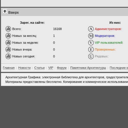
Вверх
Зарег. на сайте:
Из них:
Всего:
16168
Администраторов:
Новых за месяц:
1
Модераторов:
Новых за неделю:
0
VIP пользователей:
Новых вчера:
0
Проверенных:
Новых сегодня:
0
Рядовых:
Главная
|
Новости
|
Статьи
|
VIP
|
Форум
|
Памятники Архитектуры
|
Последние 
Архитектурная Графика: электронная библиотека для архитекторов, градостроител
Материалы предоставлены бесплатно. Копирование и коммерческое использовани