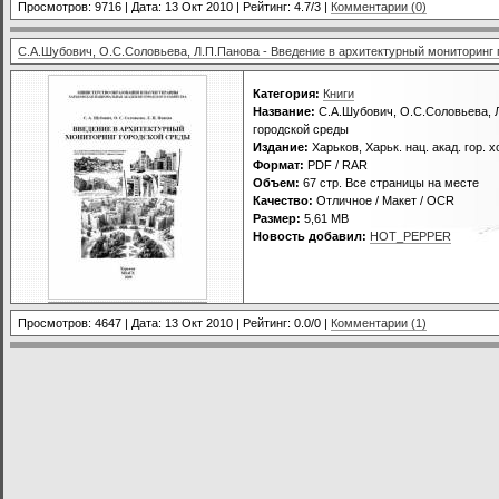
Просмотров: 9716 | Дата:
13 Окт 2010
| Рейтинг: 4.7/3 |
Комментарии (0)
С.А.Шубович, О.С.Соловьева, Л.П.Панова - Введение в архитектурный мониторинг 
Категория:
Книги
Название:
С.А.Шубович, О.С.Соловьева, Л
городской среды
Издание:
Харьков, Харьк. нац. акад. гор. х
Формат:
PDF / RAR
Объем:
67 стр. Все страницы на месте
Качество:
Отличное / Макет / OCR
Размер:
5,61 MB
Новость добавил:
HOT_PEPPER
Просмотров: 4647 | Дата:
13 Окт 2010
| Рейтинг: 0.0/0 |
Комментарии (1)