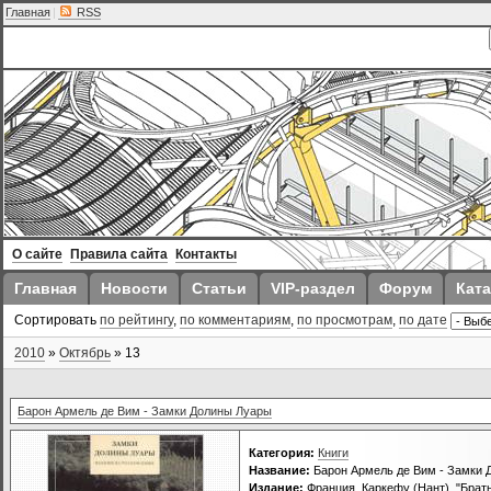
Главная
|
RSS
О сайте
Правила сайта
Контакты
Главная
Новости
Статьи
VIP-раздел
Форум
Ката
Сортировать
по рейтингу
,
по комментариям
,
по просмотрам
,
по дате
2010
»
Октябрь
»
13
Барон Армель де Вим - Замки Долины Луары
Категория:
Книги
Название:
Барон Армель де Вим - Замки 
Издание:
Франция, Каркефу (Нант), "Брать