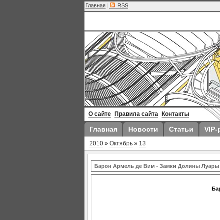
Главная
|
RSS
О сайте
Правила сайта
Контакты
Главная
Новости
Статьи
VIP-
2010
»
Октябрь
»
13
Барон Армель де Вим - Замки Долины Луары
Ба