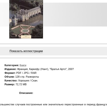
Показать иллюстрации
Категория:
Книги
Издание:
Франция, Каркефу (Нант), "Братья Арто", 200?
Формат:
PDF / JPG / RAR
Объем:
128 стр. Развороты
Качество:
Хорошее / Скан.
Размер:
72,72 MB
Описание:
ольшинстве случаев построенные или значительно перестроенные в период француз