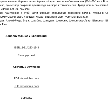
ороли жили на берегах великой реки, её притоков или вблизи от них (XV—XVI вв.). Бо
века, до сих пор сохраняя архитектурные черты того времени. Традиционно, замками 
 упоминает 300 замков).
ских памятников в этой части Франции определило занесение долины Луары в С
ежду Сюлли-сюр-Луар (деп. Луаре) и Шалонн-сюр-Луар (Мен и Луара).
аз, Азэ-лё-Ридо, Блуа, Шамбор, Шатодан, Шеверни, Шомон-сюр-Луар, Шенонсо, Ш
е Рео.
Дополнительная информация:
ISBN: 2-914223-15-3
Язык: русский
Скачать // Download
PDF depositfiles.com
JPG depositfiles.com
Зеркало: