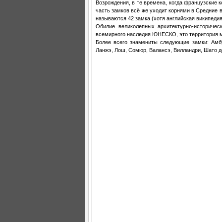
Возрождения, в те времена, когда французские к
часть замков всё же уходит корнями в Средние 
называются 42 замка (хотя английская википедия
Обилие великолепных архитектурно-историче
всемирного наследия ЮНЕСКО, это территория м
Более всего знамениты следующие замки: Амбу
Ланжэ, Лош, Сомюр, Валансэ, Вилландри, Шато д