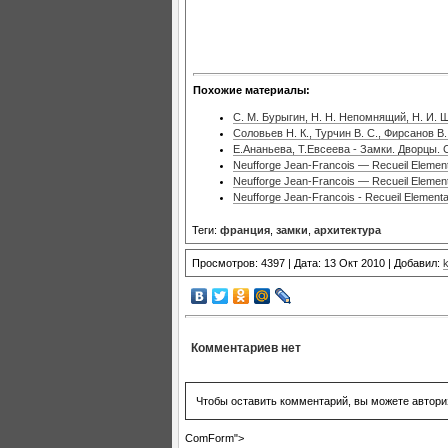
Похожие материалы:
С. М. Бурыгин, Н. Н. Непомнящий, Н. И. 
Соловьев Н. К., Турчин В. С., Фирсанов 
Е.Ананьева, Т.Евсеева - Замки. Дворцы.
Neufforge Jean-Francois — Recueil Elementai
Neufforge Jean-Francois — Recueil Elementai
Neufforge Jean-Francois - Recueil Elementai
Теги:
франция
,
замки
,
архитектурa
Просмотров: 4397 | Дата: 13 Окт 2010 | Добавил:
k
Комментариев нет
Чтобы оставить комментарий, вы можете автори
ComForm">