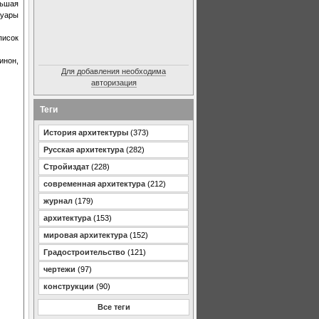
льшая
Луары
писок
инон,
Для добавления необходима
авторизация
Теги
История архитектуры
(373)
Русская архитектура
(282)
Стройиздат
(228)
современная архитектура
(212)
журнал
(179)
архитектура
(153)
мировая архитектура
(152)
Градостроительство
(121)
чертежи
(97)
конструкции
(90)
Все теги