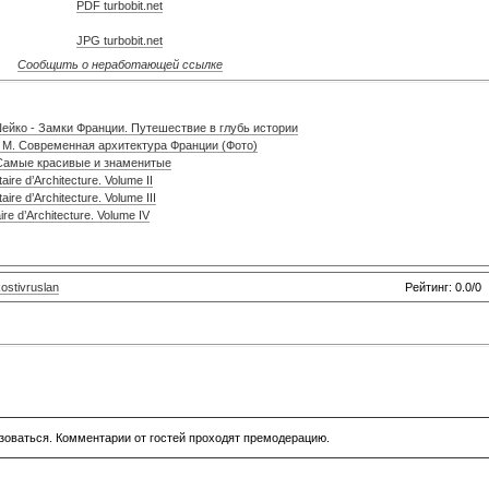
PDF turbobit.net
JPG turbobit.net
Сообщить о неработающей ссылке
Шейко - Замки Франции. Путешествие в глубь истории
В. М. Современная архитектура Франции (Фото)
 Самые красивые и знаменитые
re d’Architecture. Volume II
re d’Architecture. Volume III
re d’Architecture. Volume IV
ostivruslan
Рейтинг: 0.0/0
зоваться. Комментарии от гостей проходят премодерацию.