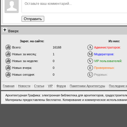
Отправить
Вверх
Зарег. на сайте:
Из них:
Всего:
16168
Администраторов:
Новых за месяц:
1
Модераторов:
Новых за неделю:
0
VIP пользователей:
Новых вчера:
0
Проверенных:
Новых сегодня:
0
Рядовых:
Главная
|
Новости
|
Статьи
|
VIP
|
Форум
|
Памятники Архитектуры
|
Последние 
Архитектурная Графика: электронная библиотека для архитекторов, градостроител
Материалы предоставлены бесплатно. Копирование и коммерческое использовани