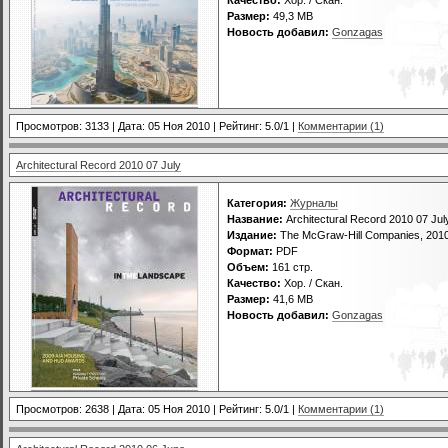
Размер:
49,3 MB
Новость добавил:
Gonzagas
Просмотров: 3133 | Дата:
05 Ноя 2010
| Рейтинг: 5.0/1 |
Комментарии (1)
Architectural Record 2010 07 July
Категория:
Журналы
Название:
Architectural Record 2010 07 Jul
Издание:
The McGraw-Hill Companies, 201
Формат:
PDF
Объем:
161 стр.
Качество:
Хор. / Скан.
Размер:
41,6 MB
Новость добавил:
Gonzagas
Просмотров: 2638 | Дата:
05 Ноя 2010
| Рейтинг: 5.0/1 |
Комментарии (1)