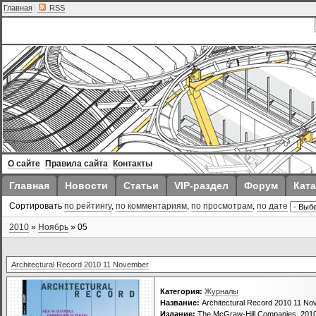
Главная
|
RSS
О сайте
Правила сайта
Контакты
Главная
Новости
Статьи
VIP-раздел
Форум
Ката
Сортировать
по рейтингу
,
по комментариям
,
по просмотрам
,
по дате
2010
»
Ноябрь
»
05
Architectural Record 2010 11 November
Категория:
Журналы
Название:
Architectural Record 2010 11 N
Издание:
The McGraw-Hill Companies, 201