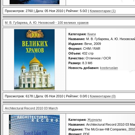
Просмотров: 2760 | Дата:
05 Ноя 2010
| Рейтинг: 5.0/2 |
Комментарии (1)
М. В. Губарева, А. Ю. Низовский - 100 великих храмов
Категория:
Книги
Название:
М. В. Губарева, А. Ю. Низовски
Издание:
Вече, 2009
Формат:
CHM / RAR
Объем:
432 стр
Качество:
Отличное / OCR
Размер:
8.3 Мб
Новость добавил:
kostivruslan
Просмотров: 6178 | Дата:
05 Ноя 2010
| Рейтинг: 0.0/0 |
Комментарии (0)
Architectural Record 2010 03 March
Категория:
Журналы
Название:
Architectural Record 2010 03 Ma
Издание:
The McGraw-Hill Companies, 201
Формат:
PDF