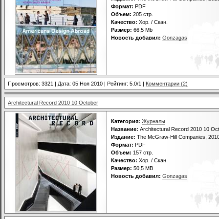
Формат:
PDF
Объем:
205 стр.
Качество:
Хор. / Скан.
Размер:
66,5 Mb
Новость добавил:
Gonzagas
Просмотров: 3321 | Дата:
05 Ноя 2010
| Рейтинг: 5.0/1 |
Комментарии (2)
Architectural Record 2010 10 October
Категория:
Журналы
Название:
Architectural Record 2010 10 Oc
Издание:
The McGraw-Hill Companies, 201
Формат:
PDF
Объем:
157 стр.
Качество:
Хор. / Скан.
Размер:
50,5 MB
Новость добавил:
Gonzagas