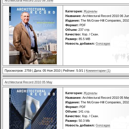
Architectural Record 2010 06 June
Категория:
Журналы
Название:
Architectural Record 2010 06 Ju
Издание:
The McGraw-Hill Companies, 201
Формат:
PDF
Объем:
237 стр.
Качество:
Хор. / Скан.
Размер:
85.5 MB
Новость добавил:
Gonzagas
Просмотров: 2759 | Дата:
05 Ноя 2010
| Рейтинг: 5.0/1 |
Комментарии (1)
Architectural Record 2010 05 May
Категория:
Журналы
Название:
Architectural Record 2010 05 Ma
Издание:
The McGraw-Hill Companies, 201
Формат:
PDF
Объем:
141 стр.
Качество:
Хор. / Скан.
Размер:
50.3 Mb
Новость добавил:
Gonzagas