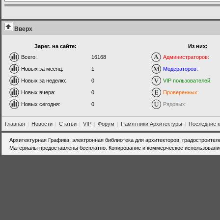
Вверх
Зарег. на сайте:
Из них:
Всего:
16168
Администраторов:
Новых за месяц:
1
Модераторов:
Новых за неделю:
0
VIP пользователей:
Новых вчера:
0
Проверенных:
Новых сегодня:
0
Рядовых:
Главная
|
Новости
|
Статьи
|
VIP
|
Форум
|
Памятники Архитектуры
|
Последние 
Архитектурная Графика: электронная библиотека для архитекторов, градостроител
Материалы предоставлены бесплатно. Копирование и коммерческое использовани