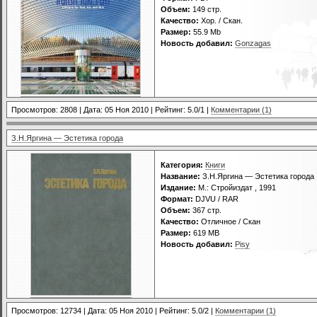
Объем:
149 стр.
Качество:
Хор. / Скан.
Размер:
55.9 Mb
Новость добавил:
Gonzagas
Просмотров: 2808 | Дата:
05 Ноя 2010
| Рейтинг: 5.0/1 |
Комментарии (1)
З.Н.Яргина — Эстетика города
Категория:
Книги
Название:
З.Н.Яргина — Эстетика города
Издание:
М.: Стройиздат , 1991
Формат:
DJVU / RAR
Объем:
367 стр.
Качество:
Отличное / Скан
Размер:
619 MB
Новость добавил:
Pisy
Просмотров: 12734 | Дата:
05 Ноя 2010
| Рейтинг: 5.0/2 |
Комментарии (1)