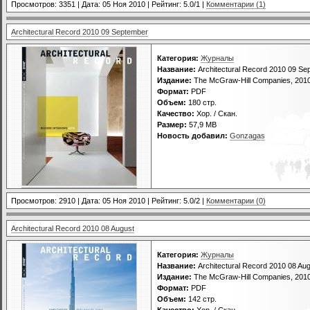
Просмотров: 3351 | Дата:
05 Ноя 2010
| Рейтинг: 5.0/1 |
Комментарии (1)
Architectural Record 2010 09 September
Категория:
Журналы
Название:
Architectural Record 2010 09 Se
Издание:
The McGraw-Hill Companies, 201
Формат:
PDF
Объем:
180 стр.
Качество:
Хор. / Скан.
Размер:
57,9 MB
Новость добавил:
Gonzagas
Просмотров: 2910 | Дата:
05 Ноя 2010
| Рейтинг: 5.0/2 |
Комментарии (0)
Architectural Record 2010 08 August
Категория:
Журналы
Название:
Architectural Record 2010 08 Au
Издание:
The McGraw-Hill Companies, 201
Формат:
PDF
Объем:
142 стр.
Качество:
Хор. / Скан.