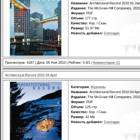
Название:
Architectural Record 2010 01 Ja
Издание:
The McGraw-Hill Companies, 201
Формат:
PDF
Объем:
177 стр.
Качество:
Хор. / Скан.
Размер:
51.97 Mb
Новость добавил:
Gonzagas
Просмотров: 4187 | Дата:
05 Ноя 2010
| Рейтинг: 5.0/1 |
Комментарии (1)
Architectural Record 2010 04 April
Категория:
Журналы
Название:
Architectural Record 2010 04 Apri
Издание:
The McGraw-Hill Companies, 201
Формат:
PDF
Объем:
125 стр.
Качество:
Хор. / Скан.
Размер:
42 Mb
Новость добавил:
Gonzagas