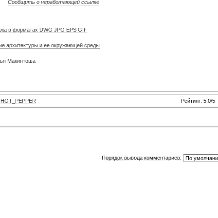
Сообщить о неработающей ссылке
ажа в форматах DWG JPG EPS GIF
ние архитектуры и ее окружающей среды
вья Макинтоша
:
HOT_PEPPER
Рейтинг: 5.0/5
Порядок вывода комментариев: