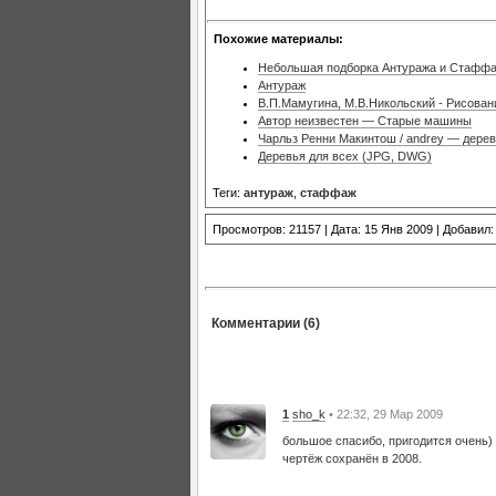
Похожие материалы:
Небольшая подборка Антуража и Стафф
Антураж
В.П.Мамугина, М.В.Никольский - Рисова
Автор неизвестен — Cтарые машины
Чарльз Ренни Макинтош / andrey — дере
Деревья для всех (JPG, DWG)
Теги:
антураж
,
стаффаж
Просмотров: 21157 | Дата: 15 Янв 2009 | Добавил
Комментарии (6)
1
sho_k
• 22:32, 29 Мар 2009
большое спасибо, пригодится очень)
чертёж сохранён в 2008.