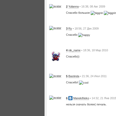
2
Yulianna
• 16:38, 08 Авг 2009
Спасибо большое
3
Ry
• 18:56, 27 Дек 2009
Спасибо
4
nik_name
• 18:36, 18 Мар 2010
Спасибо))
5
Bastinda
• 21:36, 24 Июл 2011
Спасибо!
6
ManekiNeko
• 14:32, 21 Янв 201
нельзя скачать более( печаль.