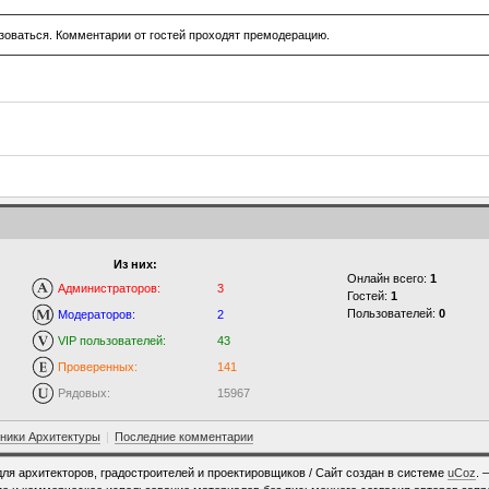
зоваться. Комментарии от гостей проходят премодерацию.
Из них:
Онлайн всего:
1
Администраторов:
3
Гостей:
1
Пользователей:
0
Модераторов:
2
VIP пользователей:
43
Проверенных:
141
Рядовых:
15967
ники Архитектуры
|
Последние комментарии
для архитекторов, градостроителей и проектировщиков /
Сайт создан в системе
uCoz
. 