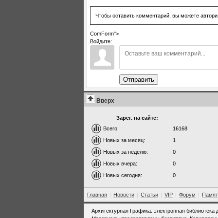
Чтобы оставить комментарий, вы можете автори
ComForm">
Войдите:
Отправить
Вверх
Зарег. на сайте:
Всего:
16168
Новых за месяц:
1
Новых за неделю:
0
Новых вчера:
0
Новых сегодня:
0
Главная
|
Новости
|
Статьи
|
VIP
|
Форум
|
Памят
Архитектурная Графика: электронная библиотека 