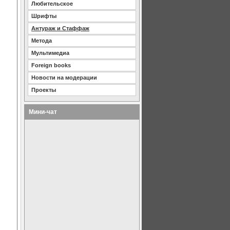
Любительское
Шрифты
Антураж и Стаффаж
Метода
Мультимедиа
Foreign books
Новости на модерации
Проекты
Мини-чат