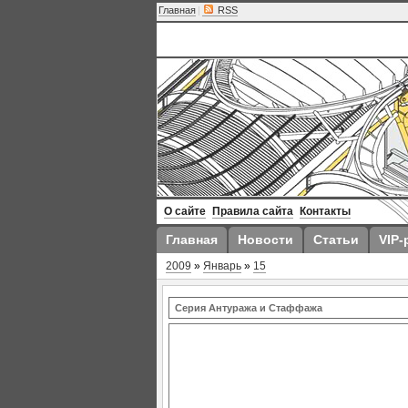
Главная
|
RSS
О сайте
Правила сайта
Контакты
Главная
Новости
Статьи
VIP-
2009
»
Январь
»
15
Серия Антуража и Стаффажа