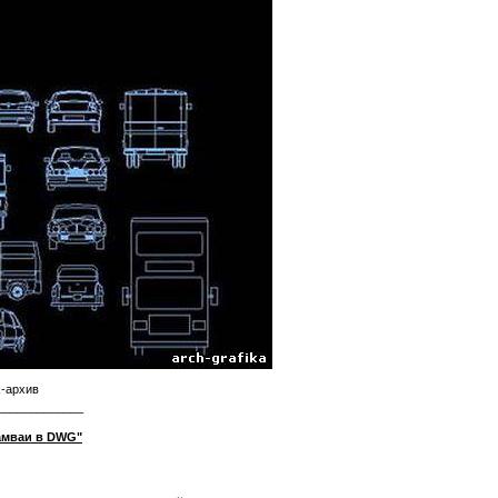
R-архив
_____________
рамваи в DWG"