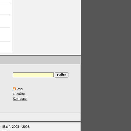
RSS
О сайте
Контакты
— [Б.м.], 2008—2026.