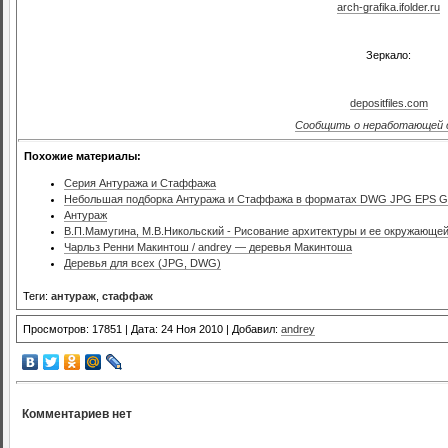
arch-grafika.ifolder.ru
Зеркало:
depositfiles.com
Сообщить о неработающей 
Похожие материалы:
Серия Антуража и Стаффажа
Небольшая подборка Антуража и Стаффажа в форматах DWG JPG EPS G
Антураж
В.П.Мамугина, М.В.Никольский - Рисование архитектуры и ее окружающе
Чарльз Ренни Макинтош / andrey — деревья Макинтоша
Деревья для всех (JPG, DWG)
Теги:
антураж
,
стаффаж
Просмотров: 17851 | Дата: 24 Ноя 2010 | Добавил:
andrey
Комментариев нет