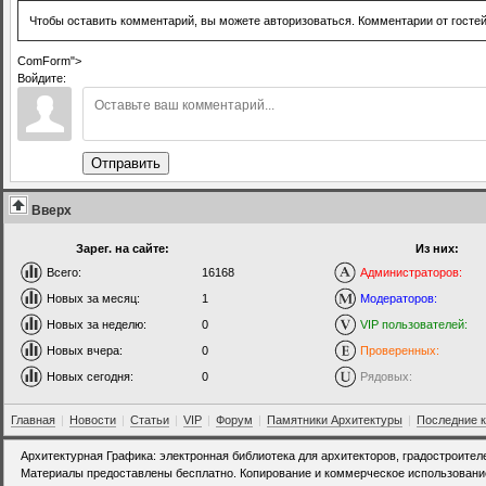
Чтобы оставить комментарий, вы можете авторизоваться. Комментарии от госте
ComForm">
Войдите:
Отправить
Вверх
Зарег. на сайте:
Из них:
Всего:
16168
Администраторов:
Новых за месяц:
1
Модераторов:
Новых за неделю:
0
VIP пользователей:
Новых вчера:
0
Проверенных:
Новых сегодня:
0
Рядовых:
Главная
|
Новости
|
Статьи
|
VIP
|
Форум
|
Памятники Архитектуры
|
Последние 
Архитектурная Графика: электронная библиотека для архитекторов, градостроител
Материалы предоставлены бесплатно. Копирование и коммерческое использовани