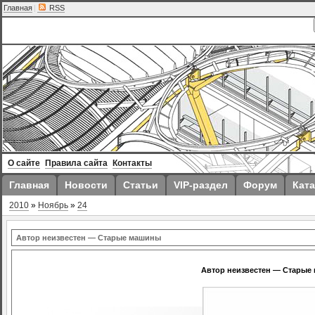
Главная
|
RSS
О сайте
Правила сайта
Контакты
Главная
Новости
Статьи
VIP-раздел
Форум
Ката
2010
»
Ноябрь
»
24
Автор неизвестен — Cтарые машины
Автор неизвестен — Cтарые