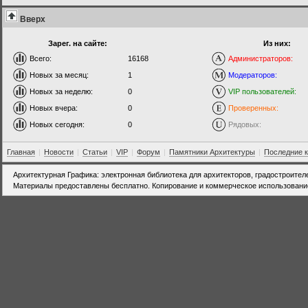
Вверх
Зарег. на сайте:
Из них:
Всего:
16168
Администраторов:
Новых за месяц:
1
Модераторов:
Новых за неделю:
0
VIP пользователей:
Новых вчера:
0
Проверенных:
Новых сегодня:
0
Рядовых:
Главная
|
Новости
|
Статьи
|
VIP
|
Форум
|
Памятники Архитектуры
|
Последние 
Архитектурная Графика: электронная библиотека для архитекторов, градостроител
Материалы предоставлены бесплатно. Копирование и коммерческое использовани