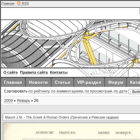
Главная
|
RSS
О сайте
Правила сайта
Контакты
Главная
Новости
Статьи
VIP-раздел
Форум
Ката
Сортировать
по рейтингу
,
по комментариям
,
по просмотрам
,
по дате
2009
»
Январь
»
26
Mauch J.M. - The Greek & Roman Orders (Греческие и Римские ордера)