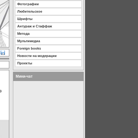
Фотографии
Любительское
Шрифты
Антураж и Стаффаж
Метода
Мультимедиа
Foreign books
Новости на модерации
Проекты
Мини-чат
9