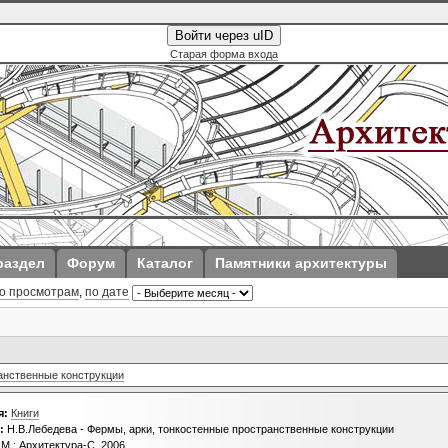
Войти через uID
Старая форма входа
раздел
Форум
Каталог
Памятники архитектуры
о просмотрам
,
по дате
ранственные конструкции
я:
Книги
:
Н.В.Лебедева - Фермы, арки, тонкостенные пространственные конструкции
М.: Архитектура-С, 2006