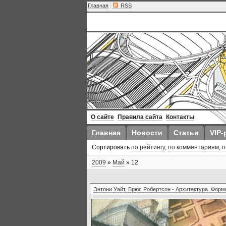
Главная
|
RSS
О сайте
Правила сайта
Контакты
Главная
Новости
Статьи
VIP-
Сортировать
по рейтингу
,
по комментариям
,
п
2009
»
Май
»
12
Энтони Уайт, Брюс Робертсон - Архитектура. Форм