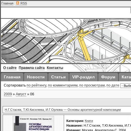
Главная
|
RSS
О сайте
Правила сайта
Контакты
Главная
Новости
Статьи
VIP-раздел
Форум
Ката
Сортировать
по рейтингу
,
по комментариям
,
по просмотрам
,
по дате
2009
»
Август
»
06
Н.Г.Стасюк, Т.Ю.Киселева, И.Г.Орлова — Основы архитектурной композиции
Категория:
Книги
Название:
Н.Г.Стасюк, Т.Ю.Киселева, И.
Издание:
Москва, Архитектура-С, 2004