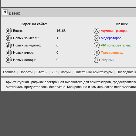
Вверх
Зарег. на сайте:
Из них:
Всего:
16168
Администраторов:
Новых за месяц:
1
Модераторов:
Новых за неделю:
0
VIP пользователей:
Новых вчера:
0
Проверенных:
Новых сегодня:
0
Рядовых:
Главная
|
Новости
|
Статьи
|
VIP
|
Форум
|
Памятники Архитектуры
|
Последние 
Архитектурная Графика: электронная библиотека для архитекторов, градостроител
Материалы предоставлены бесплатно. Копирование и коммерческое использовани