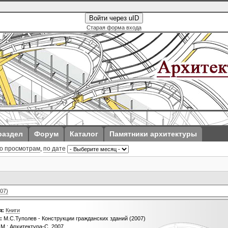
Войти через uID
Старая форма входа
раздел
Форум
Каталог
Памятники архитектуры
о просмотрам
,
по дате
07)
я:
Книги
:
М.С.Туполев - Конструкции гражданских зданий (2007)
М.: Архитектура-С, 2007