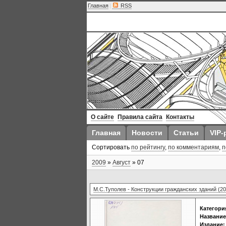
Главная
|
RSS
О сайте
Правила сайта
Контакты
Главная
Новости
Статьи
VIP-
Сортировать
по рейтингу
,
по комментариям
,
п
2009
»
Август
»
07
М.С.Туполев - Конструкции гражданских зданий (20
Категори
Название
Издание: