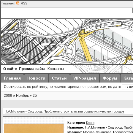
Главная
|
RSS
О сайте
Правила сайта
Контакты
Главная
Новости
Статьи
VIP-раздел
Форум
Ката
Сортировать
по рейтингу
,
по комментариям
,
по просмотрам
,
по дате
2009
»
Ноябрь
»
25
Н.А.Милютин - Соцгород. Проблемы строительства социалистических городов
Категория:
Книги
Название:
Н.А.Милютин - Соцгород. Проб
Издание:
Москва-Ленинград, Государствен