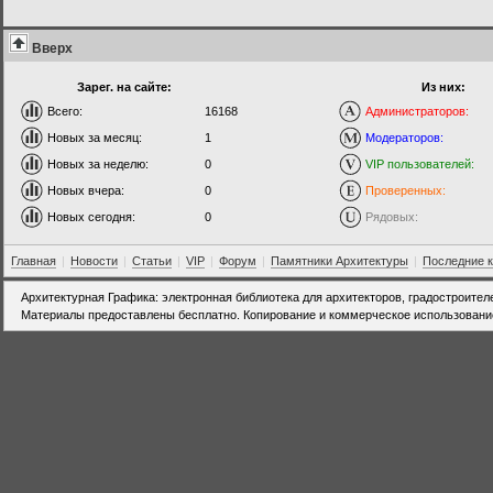
Вверх
Зарег. на сайте:
Из них:
Всего:
16168
Администраторов:
Новых за месяц:
1
Модераторов:
Новых за неделю:
0
VIP пользователей:
Новых вчера:
0
Проверенных:
Новых сегодня:
0
Рядовых:
Главная
|
Новости
|
Статьи
|
VIP
|
Форум
|
Памятники Архитектуры
|
Последние 
Архитектурная Графика: электронная библиотека для архитекторов, градостроител
Материалы предоставлены бесплатно. Копирование и коммерческое использовани