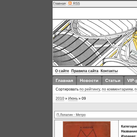
Главная
|
RSS
О сайте
Правила сайта
Контакты
Главная
Новости
Статьи
VIP-
Сортировать
по рейтингу
,
по комментариям
,
п
2010
»
Июнь
»
09
П.Лопатин - Метро
Категори
Название
Издание: