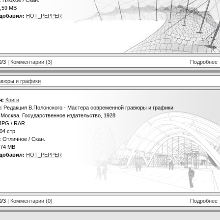
,59 MB
добавил:
HOT_PEPPER
0/3 |
Комментарии (3)
Подробнее
авюры и графики
я:
Книги
:
Редакция В.Полонского - Мастера современной гравюры и графики
Москва, Государственное издательство, 1928
JPG / RAR
04 стр.
:
Отличное / Скан.
74 MB
добавил:
HOT_PEPPER
0/3 |
Комментарии (0)
Подробнее