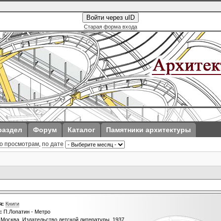
Войти через uID
Старая форма входа
раздел
Форум
Каталог
Памятники архитектуры
о просмотрам
,
по дате
я:
Книги
:
П.Лопатин - Метро
Москва, Издательство детской литературы, 1937