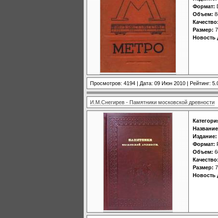
Формат:
Объем:
8
Качество
Размер:
7
Новость 
Просмотров: 4194 | Дата:
09 Июн 2010
| Рейтинг: 5.
И.М.Снегирев - Памятники московской древности
Категори
Название
Издание:
Формат:
Объем:
6
Качество
Размер:
7
Новость 