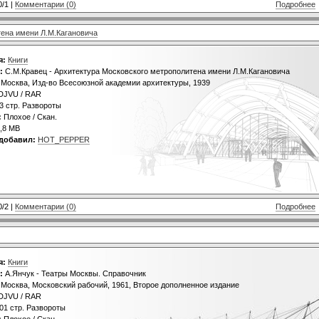
0/1 |
Комментарии (0)
Подробнее
тена имени Л.М.Кагановича
я:
Книги
:
С.М.Кравец - Архитектура Московского метрополитена имени Л.М.Кагановича
Москва, Изд-во Всесоюзной академии архитектуры, 1939
DJVU / RAR
3 стр. Развороты
:
Плохое / Скан.
,8 MB
добавил:
HOT_PEPPER
0/2 |
Комментарии (0)
Подробнее
я:
Книги
:
А.Янчук - Театры Москвы. Справочник
Москва, Московский рабочий, 1961, Второе дополненное издание
DJVU / RAR
01 стр. Развороты
:
Плохое / Скан.