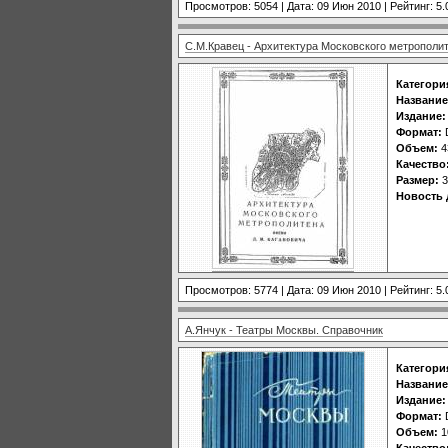
Просмотров: 5054 | Дата:
09 Июн 2010
| Рейтинг: 5.
С.М.Кравец - Архитектура Московского метрополи
Категори
Название
Издание:
Формат:
Объем:
4
Качество
Размер:
3
Новость 
Просмотров: 5774 | Дата:
09 Июн 2010
| Рейтинг: 5.
А.Янчук - Театры Москвы. Справочник
Категори
Название
Издание:
Формат:
Объем:
1
Качество