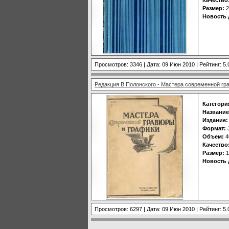
Размер:
2
Новость 
Просмотров: 3346 | Дата:
09 Июн 2010
| Рейтинг: 5.
Редакция В.Полонского - Мастера современной гр
Категори
Название
Издание:
Формат:
Объем:
4
Качество
Размер:
1
Новость 
Просмотров: 6297 | Дата:
09 Июн 2010
| Рейтинг: 5.