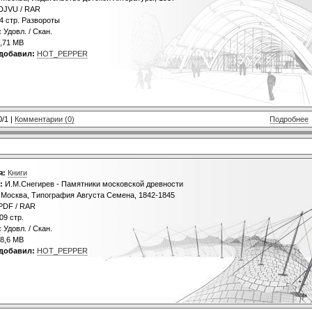
DJVU / RAR
4 стр. Развороты
:
Удовл. / Скан.
,71 MB
добавил:
HOT_PEPPER
0/1 |
Комментарии (0)
Подробнее
я:
Книги
:
И.М.Снегирев - Памятники московской древности
Москва, Типография Августа Семена, 1842-1845
PDF / RAR
09 стр.
:
Удовл. / Скан.
8,6 MB
добавил:
HOT_PEPPER