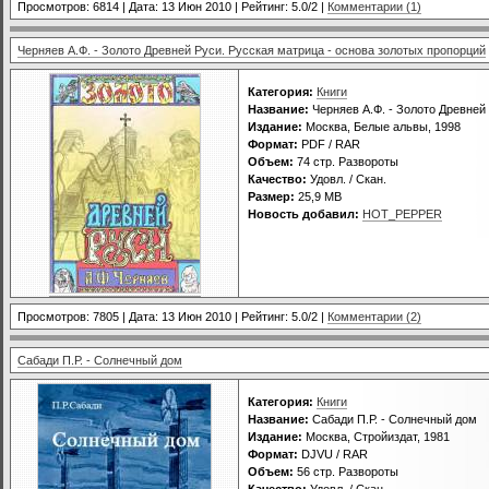
Просмотров: 6814 | Дата:
13 Июн 2010
| Рейтинг: 5.0/2 |
Комментарии (1)
Черняев А.Ф. - Золото Древней Руси. Русская матрица - основа золотых пропорций
Категория:
Книги
Название:
Черняев А.Ф. - Золото Древней
Издание:
Москва, Белые альвы, 1998
Формат:
PDF / RAR
Объем:
74 стр. Развороты
Качество:
Удовл. / Скан.
Размер:
25,9 MB
Новость добавил:
HOT_PEPPER
Просмотров: 7805 | Дата:
13 Июн 2010
| Рейтинг: 5.0/2 |
Комментарии (2)
Сабади П.Р. - Солнечный дом
Категория:
Книги
Название:
Сабади П.Р. - Солнечный дом
Издание:
Москва, Стройиздат, 1981
Формат:
DJVU / RAR
Объем:
56 стр. Развороты
Качество:
Удовл. / Скан.