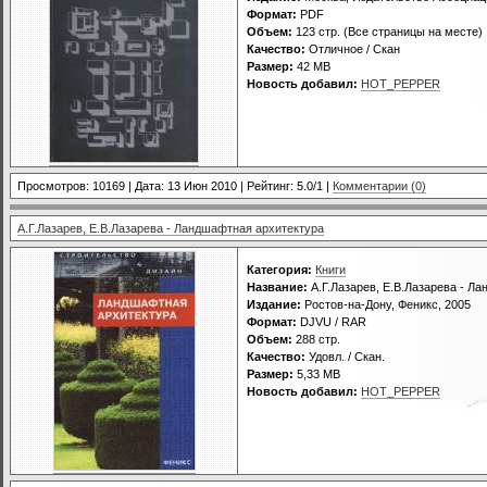
Формат:
PDF
Объем:
123 стр. (Все страницы на месте)
Качество:
Отличное / Скан
Размер:
42 MB
Новость добавил:
HOT_PEPPER
Просмотров: 10169 | Дата:
13 Июн 2010
| Рейтинг: 5.0/1 |
Комментарии (0)
А.Г.Лазарев, Е.В.Лазарева - Ландшафтная архитектура
Категория:
Книги
Название:
А.Г.Лазарев, Е.В.Лазарева - Л
Издание:
Ростов-на-Дону, Феникс, 2005
Формат:
DJVU / RAR
Объем:
288 стр.
Качество:
Удовл. / Скан.
Размер:
5,33 MB
Новость добавил:
HOT_PEPPER