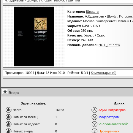
А.Кудрявцев - Шрифт. История. Теория. Практика
Категория:
Шрифты
Название:
А.Кудрявцев - Шрифт. История.
Издание:
Москва, Университет Натальи Н
Формат:
DJVU / RAR
Объем:
250 стр.
Качество:
Уловл. / Скан.
Размер:
24,6 MB
Новость добавил:
HOT_PEPPER
Просмотров: 10024 | Дата:
13 Июн 2010
| Рейтинг: 5.0/1 |
Комментарии (0)
Вверх
Зарег. на сайте:
Из них:
Всего:
16168
Администраторов:
Новых за месяц:
1
Модераторов:
Новых за неделю:
0
VIP пользователей:
Новых вчера:
0
Проверенных: