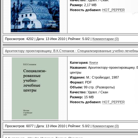
Размер:
2,17 MB
Новость добавил:
HOT_PEPPER
Просмотров: 4202 | Дата:
13 Июн 2010
| Рейтинг: 5.0/2 |
Комментарии (0)
Архитектору-проектировщику. В.К.Степанов - Специализированные учебно-лечебн
Категория:
Книги
Название:
Архитектору-проектировщику. 
центры
Издание:
М.: Стройиздат, 1987
Формат:
PDF
Объем:
99 стр. (Развороты)
Качество:
Удовл. / Скан
Размер:
15 MB
Новость добавил:
HOT_PEPPER
Просмотров: 6077 | Дата:
13 Июн 2010
| Рейтинг: 5.0/2 |
Комментарии (0)