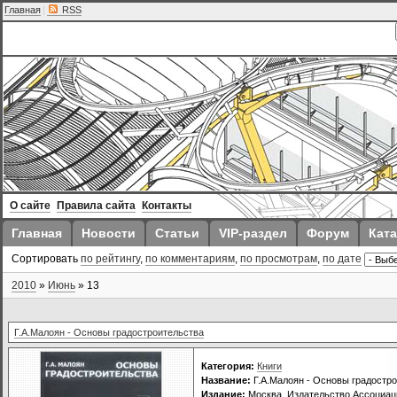
Главная
|
RSS
О сайте
Правила сайта
Контакты
Главная
Новости
Статьи
VIP-раздел
Форум
Ката
Сортировать
по рейтингу
,
по комментариям
,
по просмотрам
,
по дате
2010
»
Июнь
»
13
Г.А.Малоян - Основы градостроительства
Категория:
Книги
Название:
Г.А.Малоян - Основы градостр
Издание:
Москва, Издательство Ассоциаци